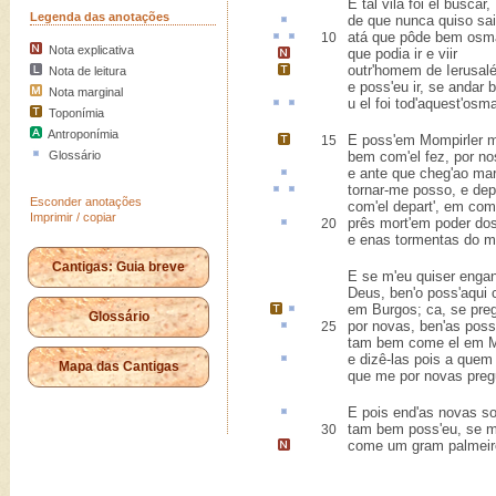
E tal vila foi el buscar,
Legenda das anotações
de que nunca
quiso
sai
atá
que pôde bem
osm
10
Nota explicativa
que podia ir e viir
outr'homem de
Ierusal
Nota de leitura
e poss'eu ir, se andar 
Nota marginal
u
el foi tod'
aquest
'osma
Toponímia
Antroponímia
E poss'em
Mompirler
m
15
Glossário
bem com'el fez, por no
e
ante
que cheg'ao mar
tornar-me
posso, e
depa
Esconder anotações
com'el depart', em co
Imprimir / copiar
prês mort
'em poder dos
20
e enas tormentas do m
Cantigas: Guia breve
E se m'eu quiser enga
Deus, ben'o poss'aqui 
em
Burgos
;
ca
, se pre
Glossário
por novas, ben'as pos
25
tam bem come el em M
e dizê-las
pois
a quem 
Mapa das Cantigas
que me por novas preg
E pois
end'
as novas so
tam bem poss'eu, se mi
30
come um gram palmeir