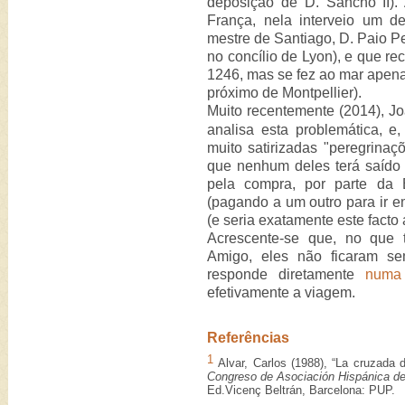
deposição de D. Sancho II).
França, nela interveio um d
mestre de Santiago, D. Paio Pe
no concílio de Lyon), e que re
1246, mas se fez ao mar apena
próximo de Montpellier).
Muito recentemente (2014), J
analisa esta problemática, 
muito satirizadas "peregrinaç
que nenhum deles terá saído 
pela compra, por parte da B
(pagando a um outro para ir em
(e seria exatamente este facto 
Acrescente-se que, no que 
Amigo, eles não ficaram se
responde diretamente
numa
efetivamente a viagem.
Referências
1
Alvar, Carlos (1988), “La cruzada 
Congreso de Asociación Hispánica de
Ed.Vicenç Beltrán, Barcelona: PUP.