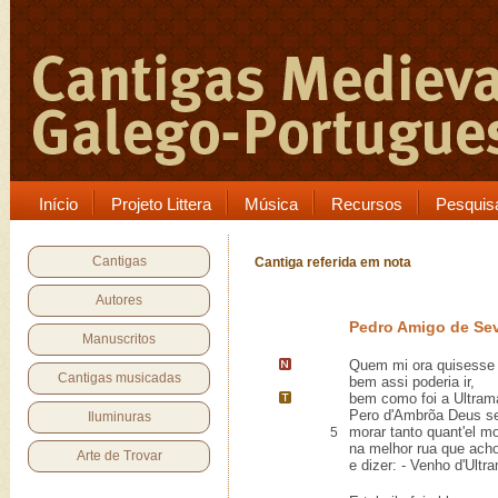
Início
Projeto Littera
Música
Recursos
Pesquis
Cantigas
Cantiga referida em nota
Autores
Pedro Amigo de Sev
Manuscritos
Quem mi ora quisess
Cantigas musicadas
bem assi poderia ir,
bem como foi a
Ultram
Pero d'Ambrõa Deus se
Iluminuras
morar tanto quant'el m
5
na melhor rua que ach
Arte de Trovar
e dizer: - Venho d'Ultra