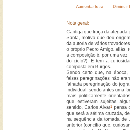
-----
Aumentar letra
-----
Diminuir 
Nota geral:
Cantiga que troça da alegada 
Santa, motivo que deu orige
da autoria de vários trovadores
o próprio Pedro Amigo, aliás,
a composição é, por uma vez, d
do ciclo?). E tem a curiosid
composta em Burgos.
Sendo certo que, na época, 
falsas peregrinações não eram
falhada peregrinação do jogra
individual, sendo antes uma fo
mais politicamente orientado
que estiveram sujeitas alg
1
sentido, Carlos Alvar
pensa q
que será a sétima cruzada, de
na sequência da tomada de 
anterior (concílio que, curios