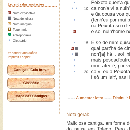
Peixota quen'a q
Legenda das anotações
ca non'a vi a
nulh
10
Nota explicativa
e ũa cousa vos qu
Nota de leitura
(
tenh
'eu por mui 
Nota marginal
ũa Peixota su o le
Toponímia
e sol nulh'home n
Antroponímia
Glossário
E se de mim qui
15
qual part'há de c
Esconder anotações
non'[a] há i,
sol
lh
Imprimir / copiar
mais pescad'outr
mui
rafec
'é, por 
Cantigas: Guia breve
ca vi eu a Peixot
20
i sô um leit', ass
Glossário
Mapa das Cantigas
-----
Aumentar letra
-----
Diminuir 
Nota geral:
Maliciosa cantiga, em forma d
do peixe em Toledo. Pero d