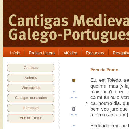
Início
Projeto Littera
Música
Recursos
Pesquis
Cantigas
Pero da Ponte
Autores
Eu, em
Toledo
, s
que mui maa [vila
Manuscritos
mais non'o creo,
ca
mi fui eu a ver
Cantigas musicadas
ca, noutro dia, qua
5
Iluminuras
bem vos juro que
a Peixota
su
u[m]
Arte de Trovar
Endõado
bem pod