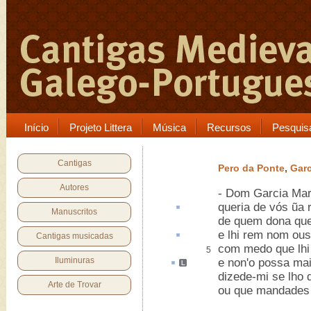
Início
Projeto Littera
Música
Recursos
Pesquis
Cantigas
Pero da Ponte
,
Garc
Autores
- Dom Garcia Mart
queria de vós ũa
Manuscritos
de quem dona que
e lhi
rem nom
ous
Cantigas musicadas
com medo que lhi
5
Iluminuras
e non'o
possa
ma
dizede-mi se lho d
Arte de Trovar
ou que mandades i