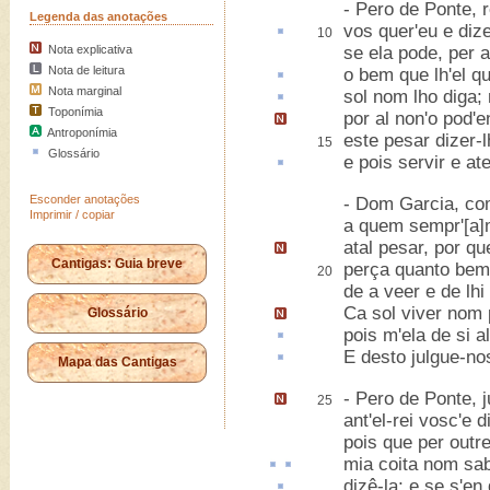
- Pero de Ponte, 
Legenda das anotações
vos quer'eu e di
10
Nota explicativa
se ela pode, per 
Nota de leitura
o bem que lh'el q
Nota marginal
sol nom
lho diga; 
Toponímia
por al
non'o pod'e
Antroponímia
este pesar dizer-l
15
Glossário
e pois servir e
at
Esconder anotações
- Dom Garcia, com
Imprimir / copiar
a quem sempr'[a]m
atal pesar,
por qu
Cantigas: Guia breve
perça
quanto bem 
20
de a veer e de lhi 
Ca sol viver nom 
Glossário
pois m'ela de si
a
E
desto
julgue-nos
Mapa das Cantigas
- Pero de Ponte,
j
25
ant'el-rei vosc'
e d
pois que per outr
mia
coita
nom sa
dizê-la; e se s
'en