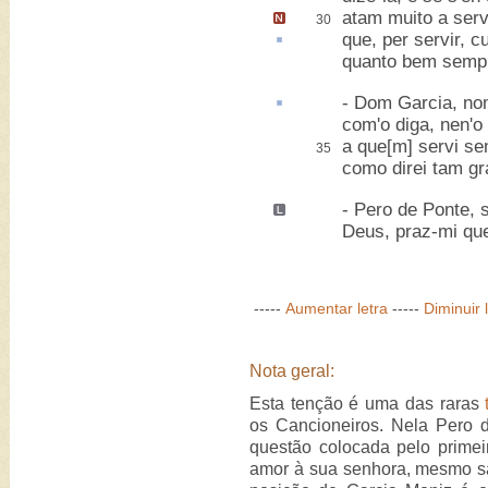
atam muito
a servi
30
que, per servir, cu
quanto bem sempr
- Dom Garcia, no
com'o diga, nen'o 
a que[m] servi se
35
como direi tam g
- Pero de Ponte,
Deus, praz-mi que 
-----
Aumentar letra
-----
Diminuir 
Nota geral:
Esta tenção é uma das raras
os Cancioneiros. Nela Pero 
questão colocada pelo primei
amor à sua senhora, mesmo sa