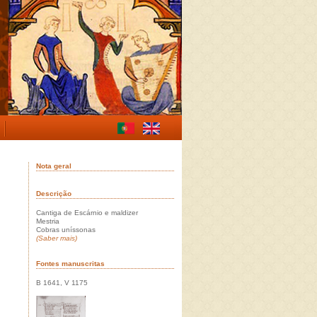
Nota geral
Descrição
Cantiga de Escárnio e maldizer
Mestria
Cobras uníssonas
(Saber mais)
Fontes manuscritas
B 1641, V 1175