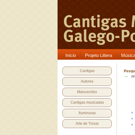
Início
Projeto Littera
Músic
Cantigas
Pesqui
→
(li
Autores
Manuscritos
Cantigas musicadas
Iluminuras
Arte de Trovar