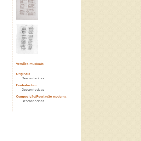
Versões musicais
Originais
Desconhecidas
Contrafactum
Desconhecidas
Composição/Recriação moderna
Desconhecidas