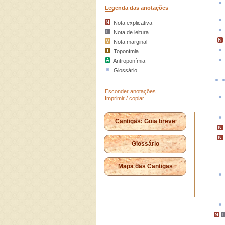
Legenda das anotações
Nota explicativa
Nota de leitura
Nota marginal
Toponímia
Antroponímia
Glossário
Esconder anotações
Imprimir / copiar
Cantigas: Guia breve
Glossário
Mapa das Cantigas