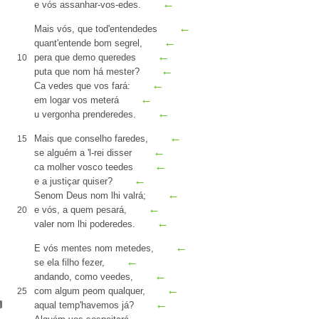
←
e vós
assanhar-vos-edes
.
←
Mais vós, que
tod
'entendedes
←
quant'entende bom
segrel
,
←
pera que demo queredes
10
←
puta
que nom há mester
?
←
Ca
vedes que vos fará:
←
em logar vos meterá
←
u
vergonha prenderedes
.
←
Mais que
conselho
faredes,
15
←
se alguém a 'l-rei disser
←
ca
molher vosco teedes
←
e a justiçar quiser
?
←
Senom Deus nom lhi valrá
;
←
e vós, a quem pesará,
20
←
valer nom lhi poderedes.
←
E vós
mentes nom metedes
,
←
se ela filho fezer,
←
andando, como veedes,
←
com algum
peom
qualquer,
25
←
aqual temp'havemos já
?
←