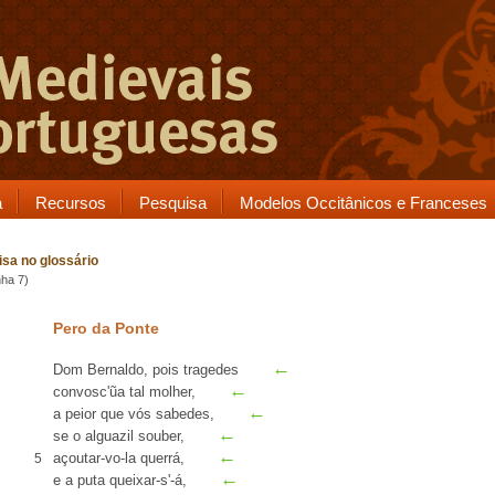
a
Recursos
Pesquisa
Modelos Occitânicos e Franceses
sa no glossário
nha 7)
Pero da Ponte
←
Dom Bernaldo, pois tragedes
←
convosc'ũa tal molher,
←
a peior que vós
sabedes
,
←
se o
alguazil
souber,
←
açoutar-vo-la
querrá
,
5
←
e a puta queixar-s'-á,