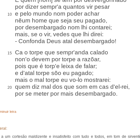
por dizer sempr'a quantos vir pesar
e pelo mundo nom poder achar
10
nẽum home que seja seu pagado,
por desembargado nom lhi contarei;
mais, se o vir, vedes que lhi direi:
- Confonda Deus atal desembargado!
Ca o torpe que sempr'anda calado
15
non'o devem por torpe a razõar,
pois que é torp'e leixa de falar;
e d'atal torpe sõo eu pagado;
mais o mal torpe eu vo-lo mostrarei:
quem diz mal dos que som em cas d'el-rei,
20
por se meter por mais desembargado.
minuir letra
eral:
a a um cortesão maldizente e insatisfeito com tudo e todos, em tom de sirvent