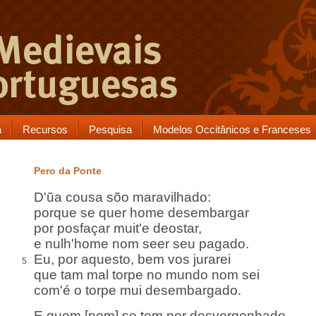
a
Recursos
Pesquisa
Modelos Occitânicos e Franceses
Pero da Ponte
D'ũa cousa sõo maravilhado:
porque se quer home desembargar
por posfaçar muit'e deostar,
e nulh'home nom seer seu pagado.
Eu, por aquesto, bem vos jurarei
5
que tam mal torpe no mundo nom sei
com'é o torpe mui desembargado.
E quem [nom] se tem por desvergonhado