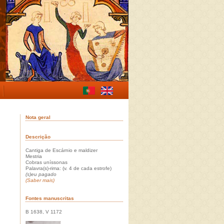
Nota geral
Descrição
Cantiga de Escárnio e maldizer
Mestria
Cobras uníssonas
Palavra(s)-rima: (v. 4 de cada estrofe)
(s)eu pagado
(Saber mais)
Fontes manuscritas
B 1638, V 1172