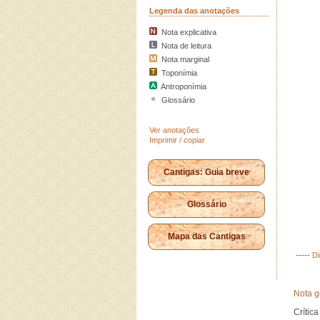
Legenda das anotações
Nota explicativa
Nota de leitura
Nota marginal
Toponímia
Antroponímia
Glossário
Ver anotações
Imprimir / copiar
Cantigas: Guia breve
Glossário
Mapa das Cantigas
-----
Di
Nota g
Crític