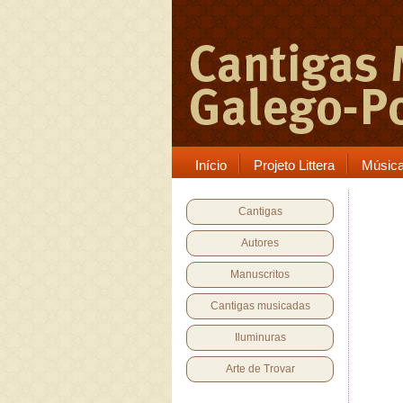
Início
Projeto Littera
Músic
Cantigas
Autores
Manuscritos
Cantigas musicadas
Iluminuras
Arte de Trovar