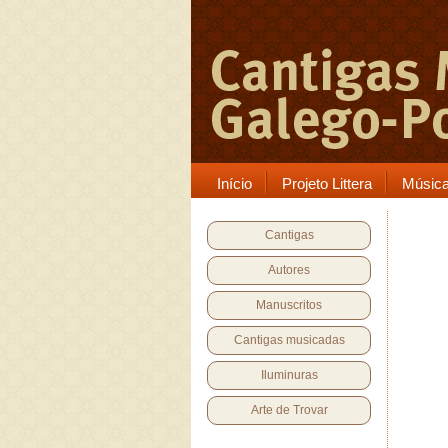
Início
Projeto Littera
Músic
Cantigas
Autores
Manuscritos
Cantigas musicadas
Iluminuras
Arte de Trovar