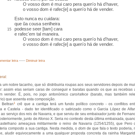
O vosso dom é mui caro pera quen'o há d'haver,
o vosso dom é rafec[e] a quen'o há de vender.
Esto nunca eu cuidara:
que ũa cousa senlheira
podesse seer [tam] cara
15
e rafec'em tal maneira.
O vosso dom é mui caro pera quen'o há d'haver,
o vosso dom é rafec[e] a quen'o há de vender.
mentar letra
-----
Diminuir letra
eral:
 a um nobre tacanho, que só distribuiria roupas aos seus servidores depois de mui
r: assim elas seriam caras de conseguir e baratas quando os que as recebias 
am vender. É, pois, no jogo antonómico
caro/rafece
(barato, mas também rele
rio) que assenta esta composição.
1
 Beltran
crê que a cantiga terá um fundo político concreto - os conflitos ent
a e Castela - dado ter identificado o satirizado como o Garcia López de Alfar
o ao serviço dos reis de Navarra, e que serviu de seu embaixador junto de Fernan
, posteriormente, junto de Afonso X. Seria no contexto desta última embaixada, quan
castelhano ameaçava militarmente o reino de Navarra (1254/1255), que Pero 
teria composto a sua cantiga. Nesta medida, o
dom
de que fala o texto poderia, 
e, aludir equivocamente a uma qualquer proposta concreta da rainha Margarid