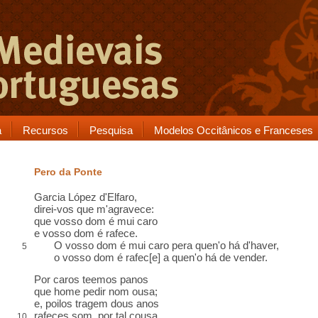
a
Recursos
Pesquisa
Modelos Occitânicos e Franceses
Pero da Ponte
Garcia López d'Elfaro,
direi-vos que m'agravece:
que vosso dom é mui caro
e vosso dom é rafece.
O vosso dom é mui caro pera quen'o há d'haver,
5
o vosso dom é rafec[e] a quen'o há de vender.
Por caros teemos panos
que home pedir nom ousa;
e, poilos tragem dous anos
rafeces som, por tal cousa.
10