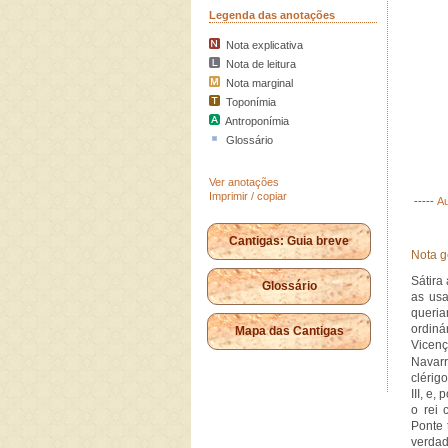
Legenda das anotações
Nota explicativa
Nota de leitura
Nota marginal
Toponímia
Antroponímia
Glossário
Ver anotações
Imprimir / copiar
-----
Au
Cantigas: Guia breve
Nota g
Sátira
Glossário
as usa
queri
ordiná
Mapa das Cantigas
Vicenç
Navarr
clérig
III, e
o rei 
Ponte 
verdad