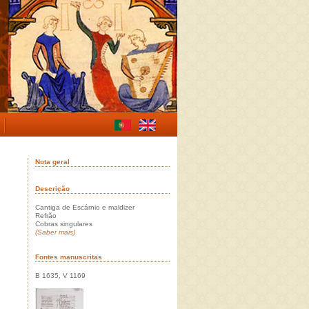
Nota geral
Descrição
Cantiga de Escárnio e maldizer
Refrão
Cobras singulares
(Saber mais)
Fontes manuscritas
B 1635, V 1169