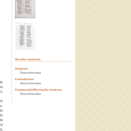
Versões musicais
Originais
Desconhecidas
Contrafactum
to
Desconhecidas
as
Composição/Recriação moderna
s,
Desconhecidas
re
o,
do
do
da
na
a,