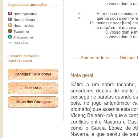
o vosso dom é rafec[
Legenda das anotações
Esto
nunca eu cuidara:
Nota explicativa
que ũa cousa
senlheira
Nota de leitura
podesse seer [tam] ca
15
Nota marginal
e rafec'em tal maneira.
Toponímia
O vosso dom é mui ca
o vosso dom é rafec[
Antroponímia
Glossário
Esconder anotações
-----
Aumentar letra
-----
Diminuir 
Imprimir / copiar
Cantigas: Guia breve
Nota geral:
Sátira a um nobre tacanho, 
Glossário
servidores depois de muito 
conseguir e baratas quando os
Mapa das Cantigas
pois, no jogo antonómico
ca
ordinário) que assenta esta c
1
Vicenç Beltran
crê que a canti
conflitos entre Navarra e Cast
como o Garcia López de Alf
Navarra, e que serviu de seu