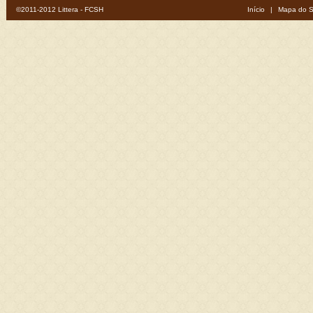
©2011-2012 Littera - FCSH
Início
|
Mapa do S