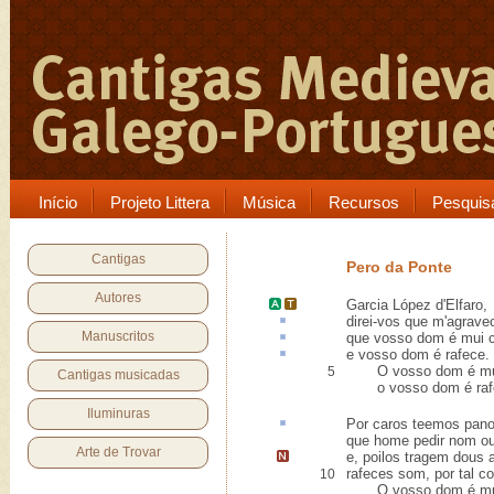
Início
Projeto Littera
Música
Recursos
Pesquis
Cantigas
Pero da Ponte
Autores
Garcia López
d'
Elfaro
,
direi-vos que m'
agrave
Manuscritos
que vosso
dom
é mui 
e vosso dom é
rafece
.
O vosso dom é mui ca
5
Cantigas musicadas
o vosso dom é rafec[
Iluminuras
Por caros teemos
pan
que home pedir nom o
Arte de Trovar
e, poilos tragem
dous 
rafeces som, por tal c
10
O vosso dom é mui ca