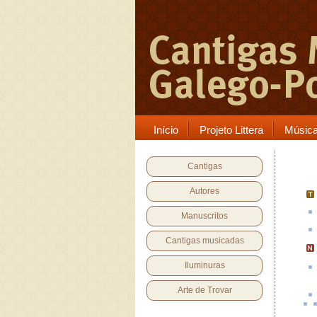
Início
Projeto Littera
Músic
Cantigas
Autores
Manuscritos
Cantigas musicadas
Iluminuras
Arte de Trovar