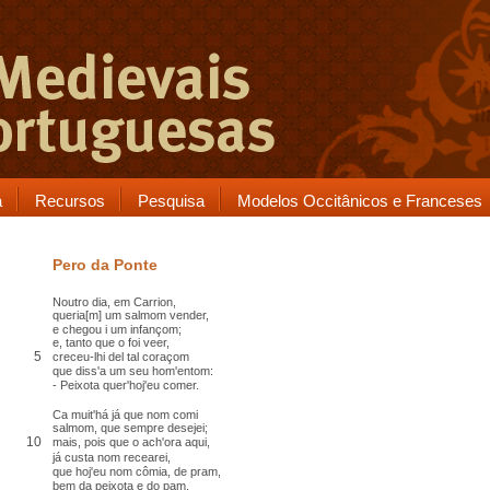
a
Recursos
Pesquisa
Modelos Occitânicos e Franceses
Pero da Ponte
Noutro dia, em
Carrion
,
queria[m] um salmom vender,
e chegou i um
infançom
;
e, tanto que o foi veer,
5
creceu-lhi del tal
coraçom
que diss'a um seu hom'entom:
-
Peixota
quer'hoj'eu comer.
Ca
muit'há já que nom comi
salmom, que sempre desejei;
10
mais, pois que o ach'ora aqui,
já
custa
nom recearei,
que hoj'eu nom
cômia
,
de pram
,
bem da peixota e do pam,