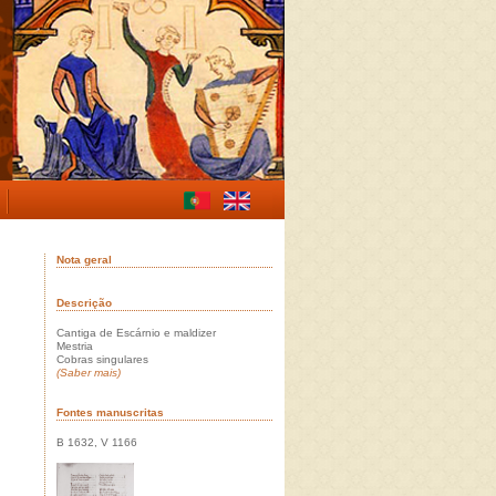
Nota geral
Descrição
Cantiga de Escárnio e maldizer
Mestria
Cobras singulares
(Saber mais)
Fontes manuscritas
B 1632, V 1166