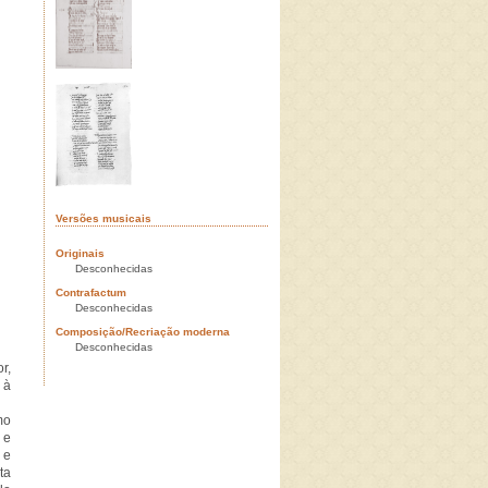
Versões musicais
Originais
Desconhecidas
Contrafactum
Desconhecidas
Composição/Recriação moderna
Desconhecidas
r,
 à
mo
 e
 e
ta