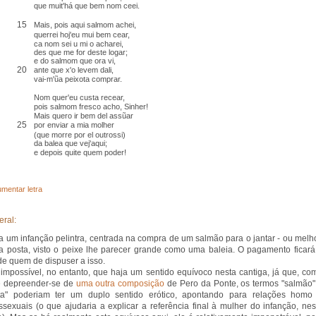
que muit'há que bem nom ceei.
15
Mais, pois aqui salmom achei,
querrei
hoj'eu mui bem cear,
ca nom sei
u
mi o acharei,
des que me for deste logar;
e do salmom que ora vi,
20
ante que x'o levem dali,
vai-m'ũa peixota comprar.
Nom quer'eu custa recear,
pois salmom fresco acho,
Sinher
!
Mais quero ir bem del
assũar
25
por enviar a mia molher
(que morre por el
outrossi
)
da balea que vej'aqui;
e depois
quite
quem poder!
mentar letra
eral:
 a um infanção pelintra, centrada na compra de um salmão para o jantar - ou melho
 posta, visto o peixe lhe parecer grande como uma baleia. O pagamento ficará
de quem de dispuser a isso.
impossível, no entanto, que haja um sentido equívoco nesta cantiga, já que, co
e depreender-se de
uma outra composição
de Pero da Ponte, os termos "salmão"
ota" poderiam ter um duplo sentido erótico, apontando para relações homo
ssexuais (o que ajudaria a explicar a referência final à mulher do infanção, nes