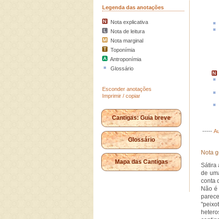
Legenda das anotações
Nota explicativa
Nota de leitura
Nota marginal
Toponímia
Antroponímia
Glossário
Esconder anotações
Imprimir / copiar
Cantigas: Guia breve
-----
Au
Glossário
Nota g
Mapa das Cantigas
Sátira
de uma
conta 
Não é 
parec
"peix
hetero