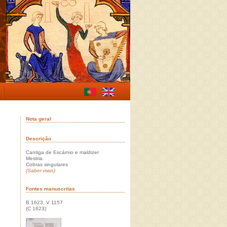
Nota geral
Descrição
Cantiga de Escárnio e maldizer
Mestria
Cobras singulares
(Saber mais)
Fontes manuscritas
B 1623, V 1157
(C 1623)