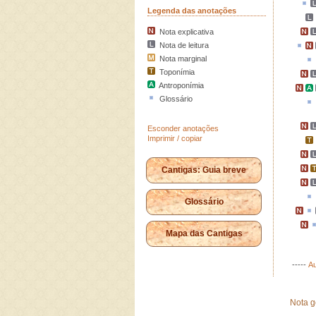
Legenda das anotações
Nota explicativa
Nota de leitura
Nota marginal
Toponímia
Antroponímia
Glossário
Esconder anotações
Imprimir / copiar
Cantigas: Guia breve
Glossário
Mapa das Cantigas
-----
Au
Nota g