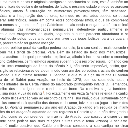
uma mais curiosas e originais cantigas do cancioneiro satírico, esta é também u
is difíceis de editar e de entender: de facto, o péssimo estado em que se apresen
ódices, aliado à utilização de numerosos provençalismos, têm desafiado
icácia e a imaginação dos editores, sem que os resultados obtidos se poss
erar satisfatórios. Tendo em conta estes condicionalismos, o que se compreen
u menos seguramente é que Caldeirom ensaia nesta cantiga uma irónica reflex
 algumas das nacionalidades peninsulares, detendo-se particularmente n
ães e nos Aragoneses, os quais, segundo o autor, parecem abandonar o s
ional gosto pelos jogos amorosos em favor dos jogos bélicos, para os quais, 
o, parecem não ter grande vocação.
entido político geral da cantiga poderá ser este, já o seu sentido mais concreto 
bem mais difícil de precisar. Para além do estado do texto nos manuscritos, 
do, a ausência de qualquer rubrica explicativa, aliada à incerteza sobre a cronolog
prio Caldeirom, permitem-nos apenas sugerir hipóteses provisórias. Tomando co
ncia uma cronologia de finais do século XIII, não seria impossível, assim, que
ição se relacionasse de algum modo com um dos episódios cruciais do confron
Afonso X e o infante herdeiro D. Sancho, e que foi a fuga da rainha D. Violan
sa do rei Sábio) para Aragão, no início de 1278, com os seus dois netos, 
os infantes de la Cerda (filhos do malogrado primogénito infante D. Fernando),
velho dos quais igualmente candidato ao trono. Na comitiva seguia também 
1
, sua nora, viúva do infante
. Foi exatamente em Ariza (a
Fariza
referida na cantig
 Pedro III de Aragão veio ao encontro da rainha, sua irmã, o que, juntamente com 
ncias concretas à questão das donas e do amor, talvez possa jogar a favor des
se. D. Violante permaneceu um ano em Aragão, deixando em seguida os infant
os do rei aragonês aquando do seu regresso a Castela (o que não desagradou
ncho, como se compreende, nem ao rei de Aragão, que passou a dispor de u
ante carta política nas suas relações futuras com o reino vizinho). A ser este
to, é muito possível que Caldeirom tivesse composto a sua cantiga no círcu