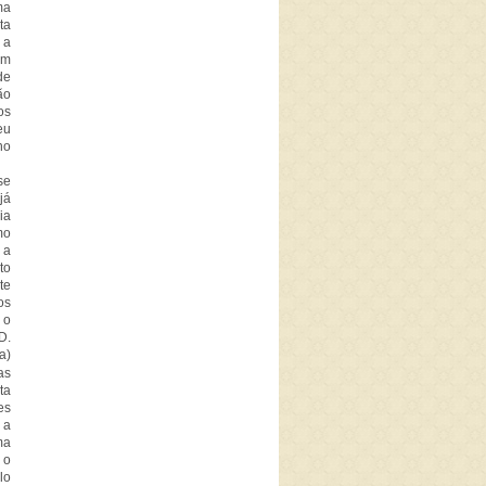
ma
ta
 a
am
de
ão
os
eu
no
se
já
ia
mo
 a
to
te
os
 o
D.
a)
as
ta
es
 a
ma
 o
lo