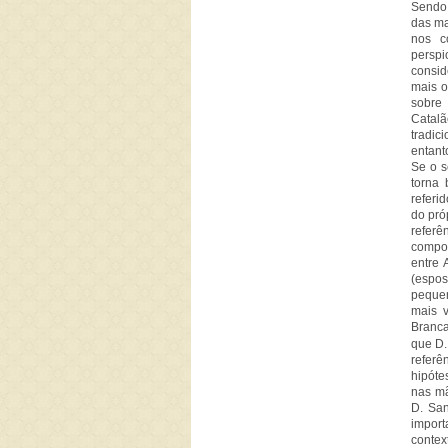
Sendo 
das ma
nos c
persp
consid
mais o
sobre
Catal
tradic
entant
Se o s
torna 
referi
do pró
referê
compos
entre 
(espo
pequen
mais 
Branca
que D.
referê
hipóte
nas mã
D. Sa
import
contex