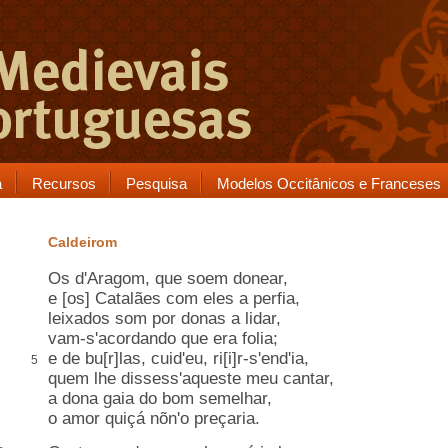
a
Recursos
Pesquisa
Modelos Occitânicos e Franceses
Caldeirom
Os d'Aragom, que
soem
donear
,
e [os] Catalães com eles
a perfia
,
leixados som por donas a lidar
,
vam-s'acordando que era folia
;
e
de bu[r]las
, cuid'eu, ri[i]r-s'
end'
ia,
5
quem lhe dissess'
aqueste
meu cantar,
a
dona gaia
do bom semelhar,
o amor quiçá nõn'o
preçaria.