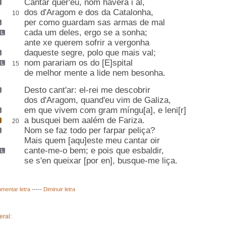
Cantar
quer'eu,
nom haverá i al
,
dos d'Aragom e dos da Catalonha
,
10
per como guardam
sas armas
de mal
cada um deles,
ergo
se a sonha
;
ante
xe querem sofrir a vergonha
daqueste segre
,
polo
que mais val;
nom parariam os do
[E]spital
15
de melhor mente a lide nem
besonha
.
Desto cant'ar: el-rei me descobrir
dos d'Aragom, quand'eu vim de
Galiza
,
em que vivem com gram
míngu[a],
e leni[r]
a busquei bem aalém de
Fariza
.
20
Nom se faz
todo
per farpar peliça
?
Mais quem [aqu]este meu cantar
oir
cante-me-o bem
;
e
pois
que esbaldir
,
se s'en queixar [
por en
], busque-me liça
.
mentar letra
-----
Diminuir letra
eral: