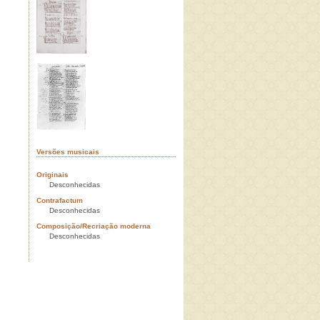
Versões musicais
Originais
Desconhecidas
Contrafactum
Desconhecidas
Composição/Recriação moderna
Desconhecidas