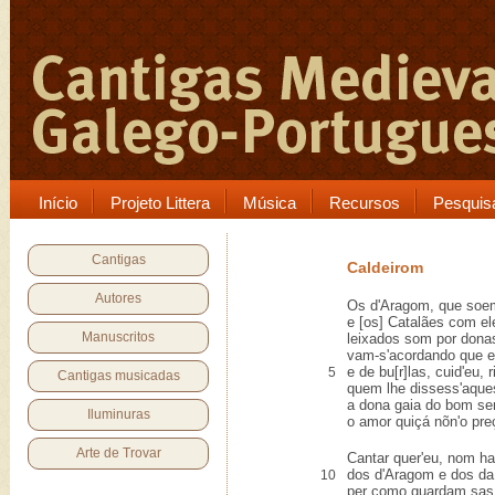
Início
Projeto Littera
Música
Recursos
Pesquis
Cantigas
Caldeirom
Autores
Os d'Aragom, que soe
e [os] Catalães com ele
Manuscritos
leixados som por donas 
vam-s'acordando que er
e de bu[r]las, cuid'eu, ri
5
Cantigas musicadas
quem lhe dissess'aque
a dona gaia do bom se
Iluminuras
o amor quiçá nõn'o preç
Arte de Trovar
Cantar quer'eu, nom hav
dos d'Aragom e dos da
10
per como guardam sas