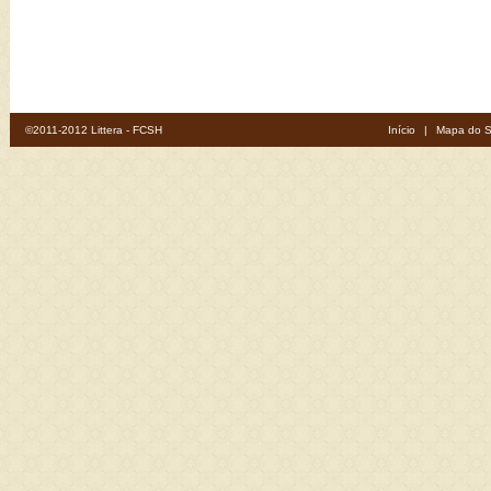
©2011-2012 Littera - FCSH
Início
|
Mapa do S