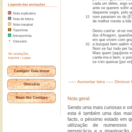
cada um deles, ergo s
Legenda das anotações
ante xe querem sofrir 
daqueste segre, polo q
Nota explicativa
nom parariam os do [E]
15
Nota de leitura
de melhor mente a lid
Nota marginal
Toponímia
Desto cant'ar: el-rei m
dos d'Aragom, quand'e
Antroponímia
em que vivem com gram
Glossário
a busquei bem aalém d
20
Nom se faz todo per fa
Mais quem [aqu]este m
Ver anotações
cante-me-o bem; e pois
Imprimir / copiar
se s'en queixar [por en
Cantigas: Guia breve
-----
Aumentar letra
-----
Diminuir 
Glossário
Mapa das Cantigas
Nota geral:
Sendo uma mais curiosas e orig
esta é também uma das mais 
facto, o péssimo estado em q
utilização de numerosos 
perspicácia e a imaginação 