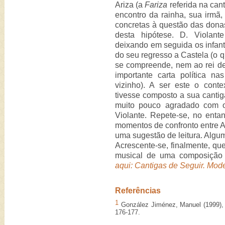
Ariza (a
Fariza
referida na cant
encontro da rainha, sua irmã,
concretas à questão das donas
desta hipótese. D. Viola
deixando em seguida os infan
do seu regresso a Castela (o
se compreende, nem ao rei d
importante carta política n
vizinho). A ser este o cont
tivesse composto a sua cantiga
muito pouco agradado com o
Violante. Repete-se, no enta
momentos de confronto entre A
uma sugestão de leitura. Algum
Acrescente-se, finalmente, qu
musical de uma composição 
aqui: Cantigas de Seguir. Mode
Referências
1
González Jiménez, Manuel (1999)
176-177.