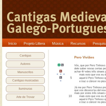
Início
Projeto Littera
Música
Recursos
Pesquis
Cantigas
Pero Viviães
Autores
Vós, que por
Pero Tinhoso
dele saber novas certas pe
achar-lh'-edes três
sinaes
p
Manuscritos
mais
esto
que vos eu d
5
aquel é Pero Tinhoso qu
Cantigas musicadas
e traz o câncer no piss
Já me por Pero Tinhoso pre
Iluminuras
que vos dissess'eu del nov
mais por estes três sinaes
10
mais esto que vos eu dig
Arte de Trovar
aquel é Pero Tinhoso que
e traz o câncer no pisso 