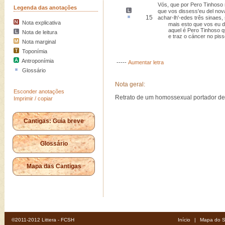
Vós, que por Pero Tinhoso
Legenda das anotações
que vos dissess'eu del no
15
achar-lh'-edes três sinaes
Nota explicativa
mais esto que vos eu dig
aquel é Pero Tinhoso que
Nota de leitura
e traz o cáncer no pisso 
Nota marginal
Toponímia
Antroponímia
-----
Aumentar letra
Glossário
Nota geral:
Esconder anotações
Retrato de um homossexual portador d
Imprimir / copiar
Cantigas: Guia breve
Glossário
Mapa das Cantigas
©2011-2012 Littera - FCSH
Início
|
Mapa do S