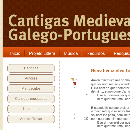
Início
Projeto Littera
Música
Recursos
Pesquis
Cantigas
Nuno Fernandes To
Autores
Am'eu
tam muito
mia senho
que sol nom me sei consel
E ela nom se quer
nembrar
Manuscritos
de mim... e moiro-me d'amo
5
E assi morrerei por qu
Cantigas musicadas
nem quer meu mal, nem
E quando lh 'eu quero dizer
Iluminuras
o muito mal que mi amor fa
sol nom
lhe pesa, nem lhe p
10
Arte de Trovar
nem quer em mim
mentes m
E assi morrerei por qu
nem quer meu mal, nem