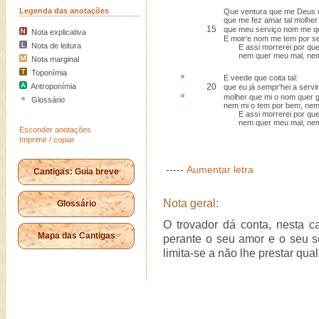
Legenda das anotações
Que ventura que me Deus 
que me fez amar tal molher
15
que meu serviço nom me q
Nota explicativa
E moir'e nom me tem por s
Nota de leitura
E assi morrerei por qu
nem quer meu mal, nem
Nota marginal
Toponímia
E veede que
coita
tal:
Antroponímia
20
que eu já sempr'hei a servir
molher que mi o nom quer
g
Glossário
nem mi o tem por bem, nem
E assi morrerei por qu
nem quer meu mal, nem
Esconder anotações
Imprimir / copiar
-----
Aumentar letra
Cantigas: Guia breve
Nota geral:
Glossário
O trovador dá conta, nesta c
Mapa das Cantigas
perante o seu amor e o seu s
limita-se a não lhe prestar qua