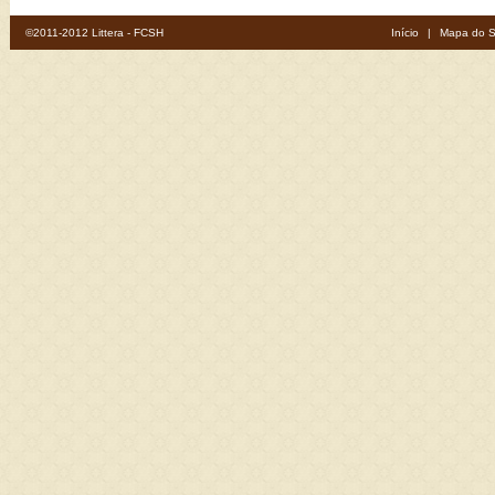
©2011-2012 Littera - FCSH
Início
|
Mapa do S