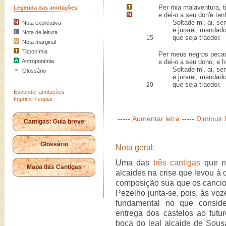
Per mia malaventura, 
Legenda das anotações
e dei-o a seu don'
e ten
Soltade-m', ai, sen
Nota explicativa
e jurarei, mandado
Nota de leitura
que seja traedor.
15
Nota marginal
Toponímia
Per meus negros pecado
Antroponímia
e dei-o a seu dono, e 
Soltade-m', ai, sen
Glossário
e jurarei, mandado
que seja traedor.
20
Esconder anotações
Imprimir / copiar
-----
Aumentar letra
-----
Diminuir 
Cantigas: Guia breve
Glossário
Nota geral:
Uma das
três cantigas
que no
Mapa das Cantigas
alcaides na crise que levou à 
composição sua que os cancion
Pezelho junta-se, pois, às voz
fundamental no que conside
entrega dos castelos ao futur
boca do leal alcaide de Sous