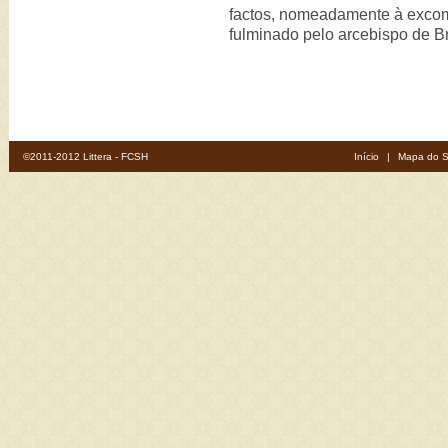
factos, nomeadamente à excom
fulminado pelo arcebispo de B
©2011-2012 Littera - FCSH
Início
|
Mapa do S