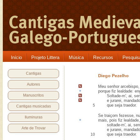
Início
Projeto Littera
Música
Recursos
Pesquis
Cantigas
Diego Pezelho
Autores
Meu senhor arcebispo
porque fiz lealdade: e
Manuscritos
Soltade-m'
, ai, se
e jurarei, mandad
que seja traedor
.
5
Cantigas musicadas
Se traiçom fezesse, nun
Iluminuras
mais, pois fiz lealdade
soltade-m', ai, sen
Arte de Trovar
e jurarei, mandado
que seja traedor.
10