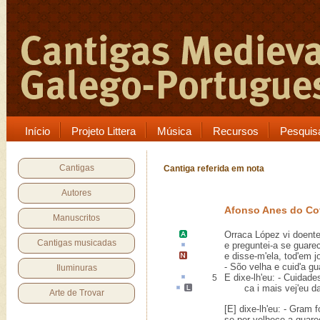
Início
Projeto Littera
Música
Recursos
Pesquis
Cantigas
Cantiga referida em nota
Autores
Afonso Anes do C
Manuscritos
Orraca López
vi doent
Cantigas musicadas
e preguntei-a se
guarec
e disse-m'ela,
tod'em j
- Sõo velha e cuid'a gu
Iluminuras
E dixe-lh'eu: - Cuidad
5
ca
i mais
vej'eu d
Arte de Trovar
[E] dixe-lh'eu: - Gram 
se per velhece a guare