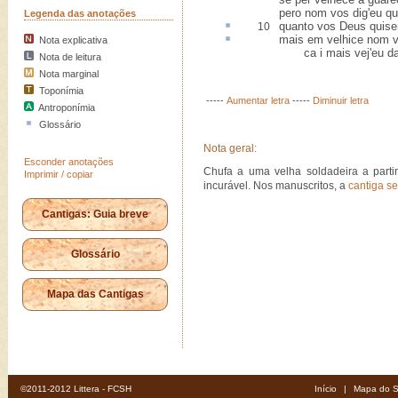
pero nom vos dig'eu q
Legenda das anotações
quanto vos Deus quis
10
mais em velhice nom 
Nota explicativa
ca i mais vej'eu das
Nota de leitura
Nota marginal
Toponímia
-----
Aumentar letra
-----
Diminuir letra
Antroponímia
Glossário
Nota geral:
Esconder anotações
Chufa a uma velha soldadeira a parti
Imprimir / copiar
incurável. Nos manuscritos, a
cantiga s
Cantigas: Guia breve
Glossário
Mapa das Cantigas
©2011-2012 Littera - FCSH
Início
|
Mapa do S