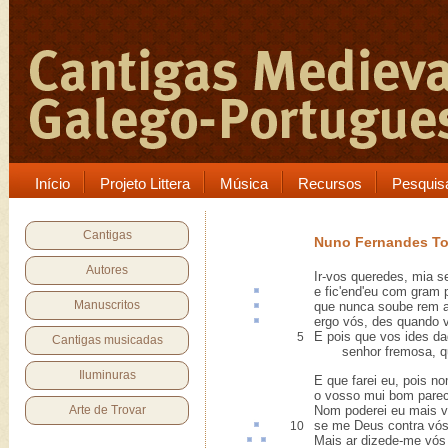
Início
Projeto Littera
Música
Recursos
Pesquis
Cantigas
Nuno Fernandes To
Autores
Ir-vos queredes, mia s
e fic'
end
'eu com gram 
Manuscritos
que nunca soube
rem
a
ergo
vós, des quando v
E pois que vos ides da
5
Cantigas musicadas
senhor fremosa, que
Iluminuras
E que farei eu, pois no
o vosso mui bom pare
Arte de Trovar
Nom poderei eu mais vi
se me Deus
contra
vós
10
Mais
ar
dizede-me vó