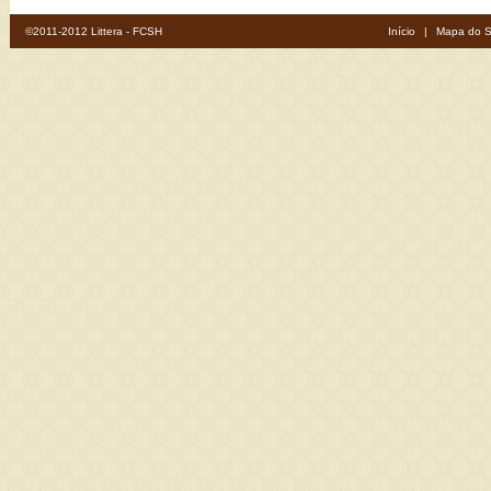
©2011-2012 Littera - FCSH
Início
|
Mapa do S