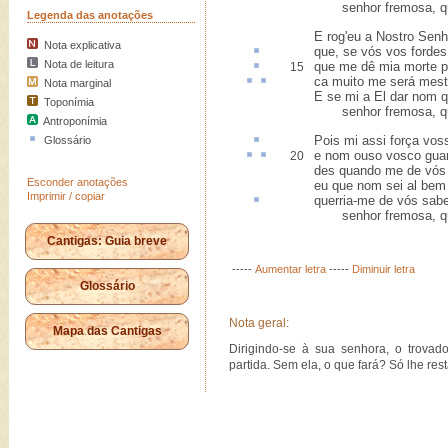
senhor fremosa, que
Legenda das anotações
E rog'eu a Nostro Senh
Nota explicativa
que, se vós vos forde
Nota de leitura
que me dê mia morte
p
15
ca
muito me
será mest
Nota marginal
E se mi a El dar nom q
Toponímia
senhor fremosa, que
Antroponímia
Pois mi assi
força
voss
Glossário
e nom ouso
vosco
guar
20
des quando me de vós p
Esconder anotações
eu que nom sei al bem
Imprimir / copiar
querria
-me de vós sabe
senhor fremosa, que
Cantigas: Guia breve
-----
Aumentar letra
-----
Diminuir letra
Glossário
Nota geral:
Mapa das Cantigas
Dirigindo-se à sua senhora, o trova
partida. Sem ela, o que fará? Só lhe res