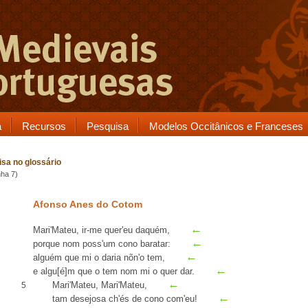
a
Recursos
Pesquisa
Modelos Occitânicos e Franceses
sa no glossário
nha 7)
Afonso Anes do Cotom
←
Mari'Mateu
, ir-me quer'eu
daquém
,
←
porque nom poss'um cono
baratar
:
←
alguém que mi o daria nõn'o tem
,
←
e algu[é]m que o tem nom mi o quer dar.
←
Mari'Mateu, Mari'Mateu,
5
←
tam desejosa
ch
'és de cono com'eu!