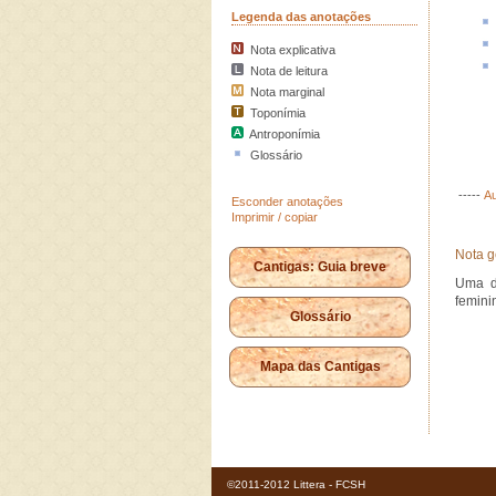
Legenda das anotações
Nota explicativa
Nota de leitura
Nota marginal
Toponímia
Antroponímia
Glossário
-----
Au
Esconder anotações
Imprimir / copiar
Nota g
Cantigas: Guia breve
Uma d
femini
Glossário
Mapa das Cantigas
©2011-2012 Littera - FCSH