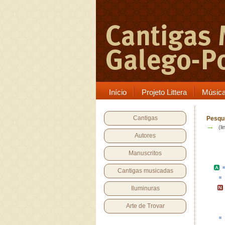
Início
Projeto Littera
Músic
Cantigas
Pesqui
→
(li
Autores
Manuscritos
Cantigas musicadas
Iluminuras
Arte de Trovar