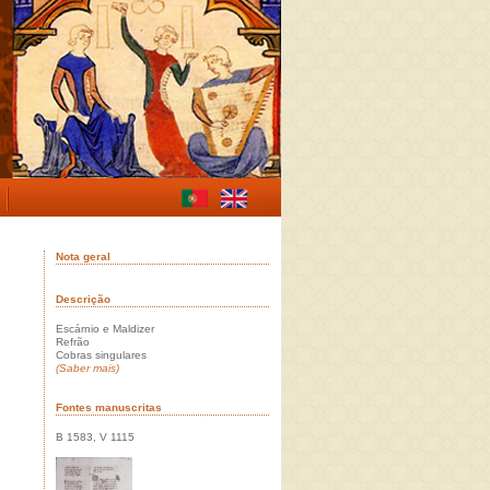
Nota geral
Descrição
Escárnio e Maldizer
Refrão
Cobras singulares
(Saber mais)
Fontes manuscritas
B 1583, V 1115