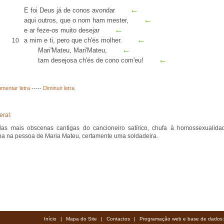
←
E foi Deus já de conos
avondar
←
aqui outros, que o nom
ham mester
,
←
e
ar
feze-os muito desejar
←
a mim e ti, pero que ch'és molher.
10
←
Mari'Mateu, Mari'Mateu,
←
tam desejosa ch'és de cono com'eu!
mentar letra
-----
Diminuir letra
eral:
as mais obscenas cantigas do cancioneiro satírico, chufa à homossexualida
na na pessoa de Maria Mateu, certamente uma soldadeira.
Início
|
Mapa do Site
|
Contactos
|
Programação web e base de dados