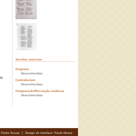
Versões musicais
Originais
Desconhecidas
de
Contrafactum
Desconhecidas
Composição/Recriação moderna
Desconhecidas
: Pedro Sousa
|
Design de interface: Paula Neves