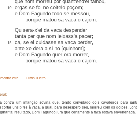
que nom morreu por quant'end'el talhou,
ergas se foi no coitelo poçom;
10
e Dom Fagundo todo se messou,
porque matou sa vaca o cajom.
Quisera-x'el da vaca despender
tanta per que nom leixass'a pacer;
ca, se el cuidasse sa vaca perder,
15
ante xe dera a si no [quinhom];
e Dom Fagundo quer ora morrer,
porque matou sa vaca o cajom.
mentar letra
-----
Diminuir letra
eral:
a contra um infanção sovina que, tendo convidado dois cavaleiros para janta
u cortar uns bifes à vaca, a qual, para desespero seu, morreu com os golpes. Lon
ginar tal resultado, Dom Fagundo jura que certamente a faca estava envenenada.