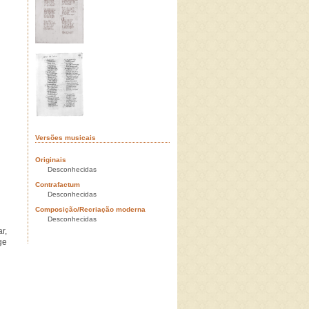
Versões musicais
Originais
Desconhecidas
Contrafactum
Desconhecidas
Composição/Recriação moderna
Desconhecidas
r,
ge