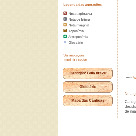
Legenda das anotações
Nota explicativa
Nota de leitura
Nota marginal
Toponímia
Antroponímia
Glossário
Ver anotações
Imprimir / copiar
Cantigas: Guia breve
-----
Au
Glossário
Nota g
Mapa das Cantigas
Cantig
decidi
de ima