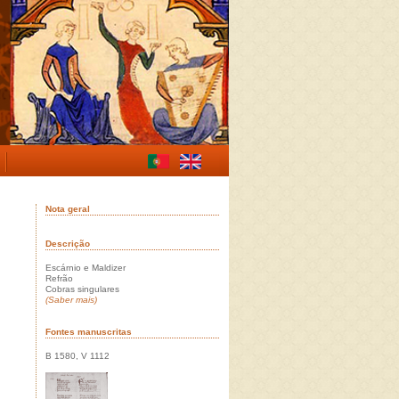
Nota geral
Descrição
Escárnio e Maldizer
Refrão
Cobras singulares
(Saber mais)
Fontes manuscritas
B 1580, V 1112