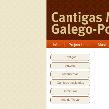
Início
Projeto Littera
Músic
Cantigas
Autores
Manuscritos
Cantigas musicadas
Iluminuras
Arte de Trovar