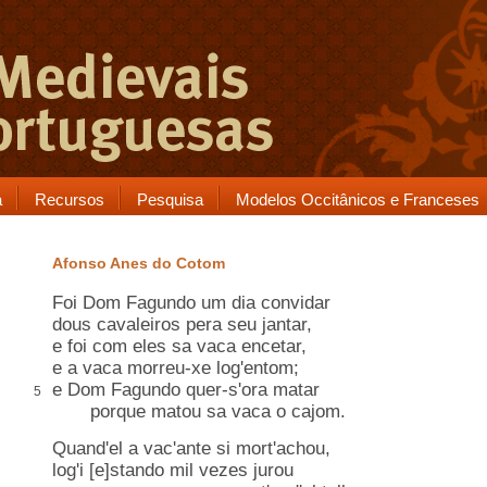
a
Recursos
Pesquisa
Modelos Occitânicos e Franceses
Afonso Anes do Cotom
Foi Dom Fagundo um dia convidar
dous cavaleiros pera seu jantar,
e foi com eles sa vaca encetar,
e a vaca morreu-xe log'entom;
e Dom Fagundo quer-s'ora matar
5
porque matou sa vaca o cajom.
Quand'el a vac'ante si mort'achou,
log'i [e]stando mil vezes jurou