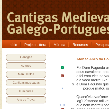
Início
Projeto Littera
Música
Recursos
Pesquis
Cantigas
Afonso Anes do C
Autores
Foi
Dom Fagundo
um
dous cavaleiros pera
Manuscritos
e foi com eles sa v
e a vaca morreu-xe 
Cantigas musicadas
e Dom Fagundo quer
5
porque matou sa
Iluminuras
Quand'el a vac'ante 
Arte de Trovar
log'i [e]stando mil v
que nom morreu por 