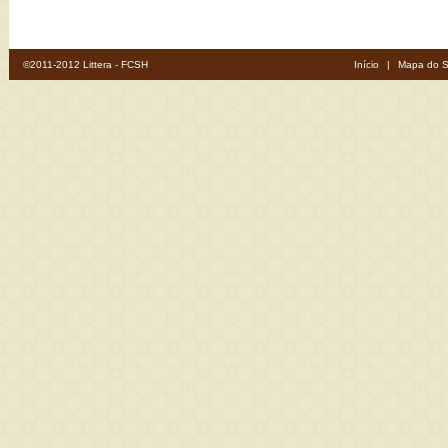
©2011-2012 Littera - FCSH
Início
|
Mapa do S