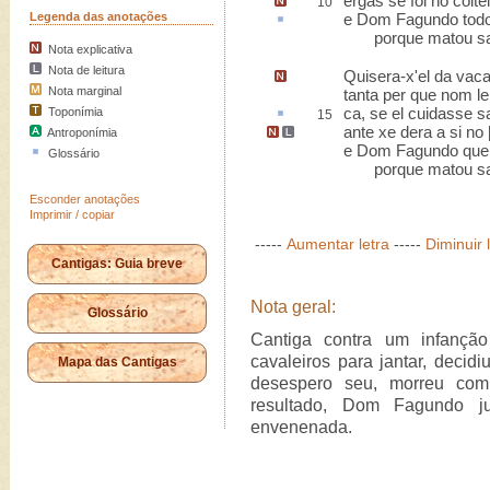
ergas se foi no coit
10
Legenda das anotações
e Dom Fagundo tod
porque matou sa 
Nota explicativa
Nota de leitura
Quisera-x'el da vac
Nota marginal
tanta per que nom le
ca,
se el cuidasse s
Toponímia
15
ante xe dera a si no
Antroponímia
e Dom Fagundo quer
Glossário
porque matou sa 
Esconder anotações
Imprimir / copiar
-----
Aumentar letra
-----
Diminuir 
Cantigas: Guia breve
Nota geral:
Glossário
Cantiga contra um infanção
cavaleiros para jantar, decidi
Mapa das Cantigas
desespero seu, morreu com
resultado, Dom Fagundo j
envenenada.