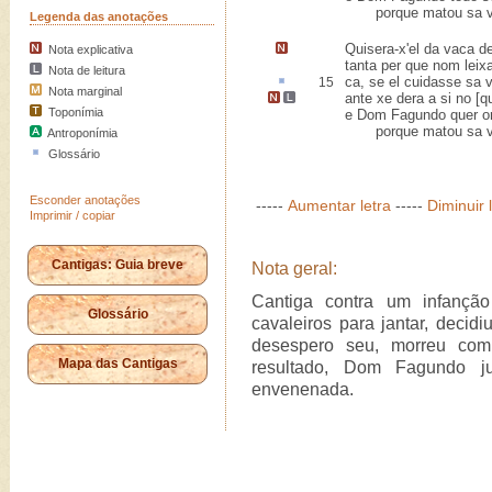
porque matou sa va
Legenda das anotações
Quisera-x'el da vaca d
Nota explicativa
tanta per que nom leix
Nota de leitura
ca,
se el cuidasse sa v
15
Nota marginal
ante xe dera a si no [
Toponímia
e Dom Fagundo quer or
porque matou sa va
Antroponímia
Glossário
Esconder anotações
-----
Aumentar letra
-----
Diminuir 
Imprimir / copiar
Cantigas: Guia breve
Nota geral:
Cantiga contra um infanção
Glossário
cavaleiros para jantar, decidi
desespero seu, morreu com
Mapa das Cantigas
resultado, Dom Fagundo j
envenenada.