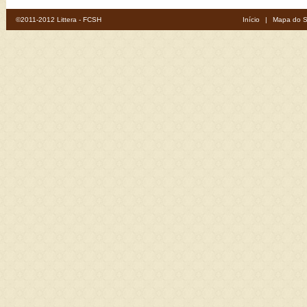
©2011-2012 Littera - FCSH
Início
|
Mapa do S