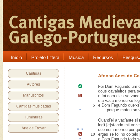
Início
Projeto Littera
Música
Recursos
Pesquis
Cantigas
Afonso Anes do C
Autores
Foi
Dom Fagundo
um d
dous cavaleiros pera se
Manuscritos
e foi com eles sa vac
e a vaca morreu-xe log
e Dom Fagundo quer-s'
5
Cantigas musicadas
porque matou sa v
Iluminuras
Quand'el a vac'ante si 
log'i [e]stando mil veze
Arte de Trovar
que nom morreu por qu
ergas se foi no coitel
10
e Dom Fagundo todo 