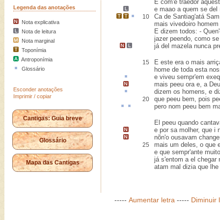
E com'é traedor aques
Legenda das anotações
e maao a
quem se del m
Ca
de
Santiag'
atá
Sam
10
Nota explicativa
mais vivedoiro homem
E dizem todos: - Quen'
Nota de leitura
jazer peendo, como se
Nota marginal
já del mazela nunca
pr
Toponímia
Antroponímia
E este era o mais arri
15
Glossário
home de toda esta noss
e viveu sempr'em
exeq
mais peeu ora e,
a Deu
Esconder anotações
dizem os homens, e
di
Imprimir / copiar
que peeu bem, pois pee
20
pero
nom peeu bem
ma
Cantigas: Guia breve
El peeu quando cantav
e por sa molher,
que i
nõn'o ousavam change
Glossário
mais um deles, o que 
25
e que sempr'ante muito
já s'entom a el chegar
Mapa das Cantigas
atam mal dizia que lhe
-----
Aumentar letra
-----
Diminuir 