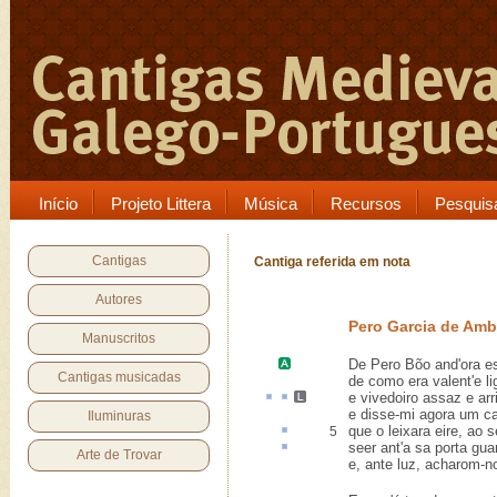
Início
Projeto Littera
Música
Recursos
Pesquis
Cantigas
Cantiga referida em nota
Autores
Pero Garcia de Amb
Manuscritos
De
Pero Bõo
and'ora e
Cantigas musicadas
de como era valent'e li
e
vivedoiro
assaz
e
ar
e disse-mi agora um ca
Iluminuras
que o leixara
eire
, ao s
5
seer ant'a sa porta
guar
Arte de Trovar
e, ante luz, acharom-no