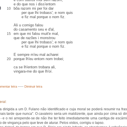
e do que nos i diss'entom
bõa razom mi
per
foi dar
10
per que lhi trobass'; e nom quis
e fiz mal porque o nom fiz.
Ali u comigo falou
do casamento seu e d'
al,
em que mi falou muit'e mal,
15
que de razões i
monstrou
per que lhi trobass'; e nom quis
e fiz mal porque o nom fiz.
E sempre m'eu mal acharei
porque lh'eu entom nom trobei;
20
ca
se lh'entom trobara ali,
vingara-me do que lh'
oí
.
mentar letra
-----
Diminuir letra
eral:
a dirigida a um D. Fulano não identificado e cuja moral se poderá resumir na fras
mais tarde que nunca". O cavaleiro seria um maldizente, que ainda por cima só dir
s - e o rei arrepende-se de não lhe ter feito imediatamente uma cantiga de escárni
o de vingança pelo que teve de aturar. Pelos vistos, corrigiu o lapso.