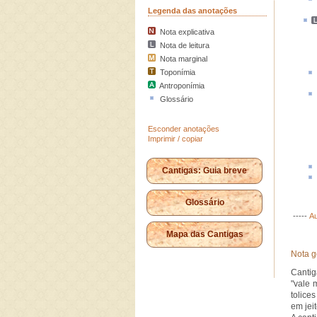
Legenda das anotações
Nota explicativa
Nota de leitura
Nota marginal
Toponímia
Antroponímia
Glossário
Esconder anotações
Imprimir / copiar
Cantigas: Guia breve
Glossário
-----
Au
Mapa das Cantigas
Nota g
Cantig
"vale 
tolice
em jeit