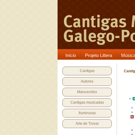
Início
Projeto Littera
Músic
Cantigas
Cantig
Autores
Manuscritos
Cantigas musicadas
Iluminuras
Arte de Trovar