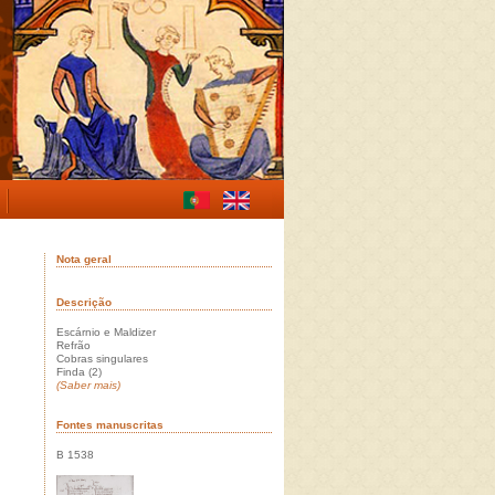
Nota geral
Descrição
Escárnio e Maldizer
Refrão
Cobras singulares
Finda (2)
(Saber mais)
Fontes manuscritas
B 1538