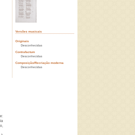
Versões musicais
Originais
Desconhecidas
Contrafactum
Desconhecidas
Composição/Recriação moderna
Desconhecidas
e:
ia
o,