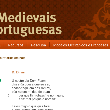
a
Recursos
Pesquisa
Modelos Occitânicos e Franceses
a referida em nota
D. Dinis
U
noutro dia
Dom Foam
disse ũa cousa que eu sei,
andand'aqui em
cas
d'el-rei,
bõa razom mi deu
de pram
per que lhi trobass'; e nom quis,
5
e fiz mal porque o nom fiz
.
Falou
migo
o que quis falar
e com outros mui
sem razom
;