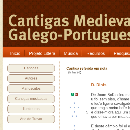
Início
Projeto Littera
Música
Recursos
Pesquis
Cantigas
Cantiga referida em nota
(linha 26)
Autores
D. Dinis
Manuscritos
De
Joam Bol'
and'eu ma
Cantigas musicadas
u foi sem siso, d'home
e
led'
e ligeiro cavalgad
que
tragia
rocim
bel'e
l
Iluminuras
e disse-m'ora aqui um
5
que o havia por
mua
c
Arte de Trovar
E deste
câmbio
foi el 