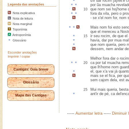
d'ir dar rocim
[a]feit'
e c
Legenda das anotações
por ũa
muacha
revelad
que nom sei hoj'home
q
10
Nota explicativa
fora da vila,
pero
o
pro
-
se x'el nom for, nom 
Nota de leitura
Nota marginal
Mais
nom foi
esto
sen
Toponímia
que el mereceu a Nost
Antroponímia
ir seu rocim, de que e
15
havia, dar por mua
mal
Glossário
que nom queria, pero 
dessem, nem andar de
Esconder anotações
Imprimir / copiar
Melhor fora dar o roci
ca
por tal muacha
rem
20
que lh'home nom guard
Cantigas: Guia breve
el, que x'a vai
já quant
mais se el fica, per qu
sem cajom dela, est a
Glossário
Mui mais queria, best
25
ant'
ir de pé, ca del'enc
Mapa das Cantigas
-----
Aumentar letra
-----
Diminuir 