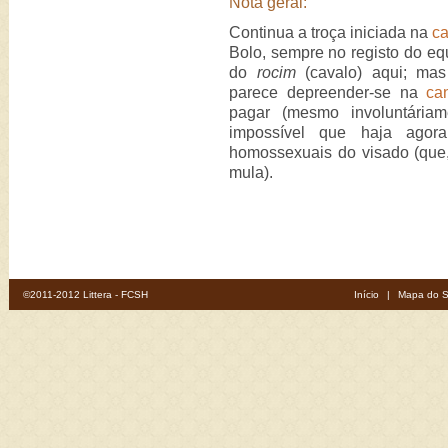
Nota geral:
Continua a troça iniciada na
ca
Bolo, sempre no registo do eq
do
rocim
(cavalo) aqui; mas
parece depreender-se na
ca
pagar (mesmo involuntária
impossível que haja agora 
homossexuais do visado (que,
mula).
©2011-2012 Littera - FCSH
Início
|
Mapa do S