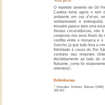
Nota geral:
O repetido lamento de Gil P
Castela toma agora o tom d
ambiente
em cas d´el-rei
, o
solidariedade e entreajuda
trovador parece abrir uma exce
Nestas circunstâncias, não é
composta nos anos finais do 
conflito entre o monarca e o 
Sancho, já que tudo leva a cre
fidelidade à causa do Rei Sá
contrário das restantes Ord
decididamente ao lado do i
flutuante, como foi exatament
1
referidos)
.
Referências
1
González Jiménez, Manuel (1999)
305-307.