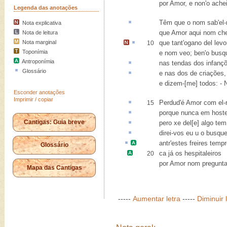
por Amor, e non'o achei
Legenda das anotações
Têm
que o nom sab'el-r
Nota explicativa
que Amor aqui nom ch
Nota de leitura
Nota marginal
que tant'
ogano
del levo
10
Toponímia
e nom veo
; ben'o busq
Antroponímia
nas tendas dos
infanç
Glossário
e nas
dos de criações
,
e dizem-[me] todos: - 
Esconder anotações
Imprimir / copiar
Perdud
'é Amor com el-r
15
porque nunca em
host
Cantigas: Guia breve
pero
xe
del[e] algo tem
direi-vos eu
u
o busque
antr
'estes
freires tempr
Glossário
ca já os
hespitaleiros
20
por Amor nom pregunta
Mapa das Cantigas
-----
Aumentar letra
-----
Diminuir 