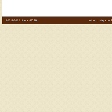
©2011-2012 Littera - FCSH
Início
|
Mapa do S