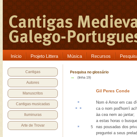
Início
Projeto Littera
Música
Recursos
Pesquis
Cantigas
Pesquisa no glossário
→
(linha 19)
Autores
Gil Peres Conde
Manuscritos
Nom é Amor em
cas
d'e
Cantigas musicadas
ca
o nom pod'hom'
i
ach
àa cea nem ao jantar;
Iluminuras
a estas horas o busque
Arte de Trovar
nas pousadas dos
pri
5
preguntei a seus prela