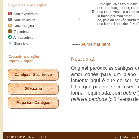
Filh'a que leixass'o que hei
Legenda das anotações
quisera-m'eu, senhor, fazer
15
que fosse voss', e defende
Nota explicativa
lo-íades por meu amor;
Nota de leitura
ca
, pois eu por vós morto fo
que bem mi podedes fazer
Nota marginal
Toponímia
Antroponímia
Glossário
-----
Aumentar letra
Esconder anotações
Nota geral:
Imprimir / copiar
Original paródia às cantigas 
amor cortês para um plano 
Cantigas: Guia breve
lamenta aqui é que do seu s
filho, que pudesse ser o seu 
Glossário
formal requintada, com
dobre
(
palavra perduda
(o 1º verso de
Mapa das Cantigas
©2011-2012 Littera - FCSH
Início
|
Mapa do S