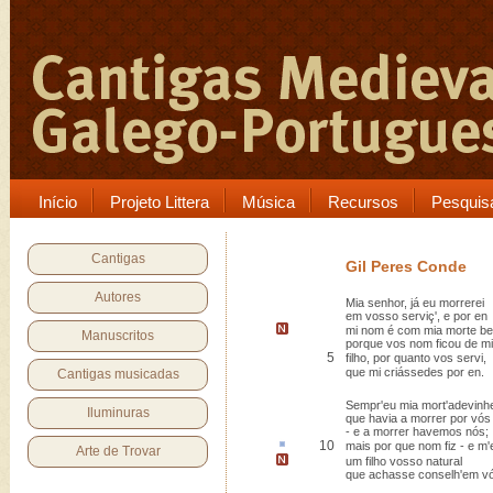
Início
Projeto Littera
Música
Recursos
Pesquis
Cantigas
Gil Peres Conde
Autores
Mia senhor, já eu morrerei
em vosso serviç', e por en
mi nom é com mia morte b
Manuscritos
porque vos nom ficou de mi
5
filho, por quanto vos servi,
que mi criássedes por en.
Cantigas musicadas
Sempr'eu mia mort'adevinhe
Iluminuras
que havia a morrer por vós
- e a morrer havemos nós;
10
mais por que nom fiz -
e m'
Arte de Trovar
um filho
vosso natural
que achasse conselh'em v