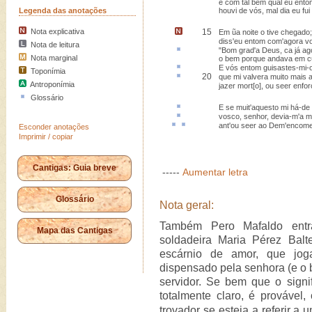
e com tal bem qual eu ento
Legenda das anotações
houvi de vós, mal dia eu fui
Nota explicativa
15
Em ũa noite o tive chegado
;
diss'eu entom com'agora vos
Nota de leitura
"Bom
grad'a Deus
, ca já a
Nota marginal
o bem porque andava em c
E vós entom
guisastes
-mi-
Toponímia
20
que mi
valvera
muito mais a
Antroponímia
jazer mort[o], ou seer enfo
Glossário
E se muit'
aquesto
mi há-de 
vosco
, senhor, devia-m'a m
ant
'ou seer ao
Dem
'encom
Esconder anotações
Imprimir / copiar
Cantigas: Guia breve
-----
Aumentar letra
Glossário
Nota geral:
Também Pero Mafaldo entr
Mapa das Cantigas
soldadeira Maria Pérez Balt
escárnio de amor, que jo
dispensado pela senhora (e o b
servidor. Se bem que o signi
totalmente claro, é prováve
trovador se esteja a referir a