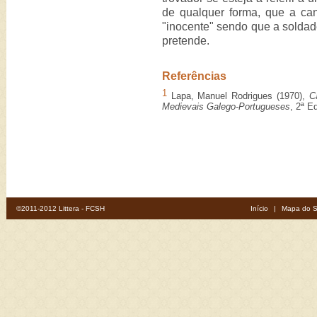
de qualquer forma, que a cant
"inocente" sendo que a soldade
pretende.
Referências
1
Lapa, Manuel Rodrigues (1970),
C
Medievais Galego-Portugueses
, 2ª E
©2011-2012 Littera - FCSH
Início
|
Mapa do S