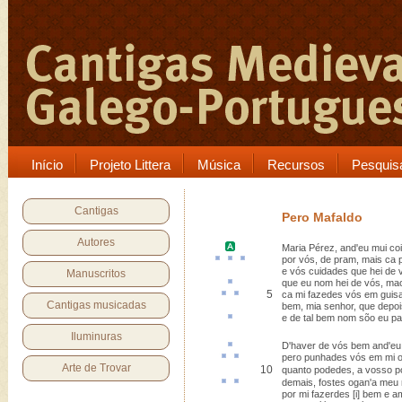
Início
Projeto Littera
Música
Recursos
Pesquis
Cantigas
Pero Mafaldo
Autores
Maria Pérez
, and'eu mui co
por vós,
de pram
, mais
ca
p
e vós cuidades que hei de 
Manuscritos
que eu nom hei de vós,
mao
5
ca
mi fazedes vós em
guis
Cantigas musicadas
bem, mia senhor, que depoi
e de tal bem nom sõo eu
pa
Iluminuras
D'haver de vós bem and'e
pero
punhades
vós em mi o
Arte de Trovar
10
quanto podedes, a vosso p
demais, fostes
ogan
'a meu
por mi fazerdes [i] bem e a