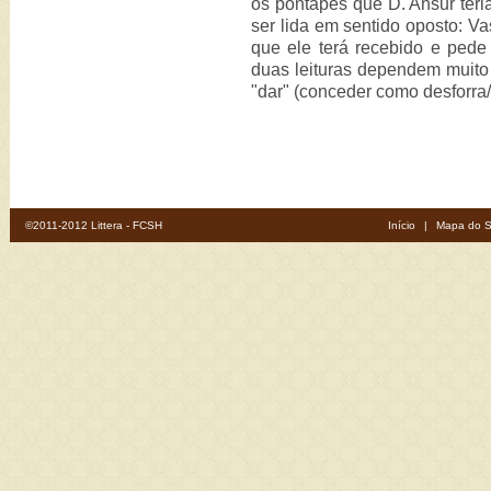
os pontapés que D. Ansur teria
ser lida em sentido oposto: V
que ele terá recebido e pede
duas leituras dependem muito
"dar" (conceder como desforra/
©2011-2012 Littera - FCSH
Início
|
Mapa do S