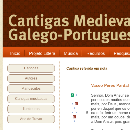
Início
Projeto Littera
Música
Recursos
Pesquis
Cantigas
Cantiga referida em nota
Autores
Vasco Peres Pardal
Manuscritos
Senhor,
Dom Ansur
se
Cantigas musicadas
por couces muitos que l
mais
, por Deus,
mandad
por en
daquel que os c
Iluminuras
ca
o foi
ferir
um home mu
5
mais, por um couce,
d
Arte de Trovar
a Dom Ansur, pois gr