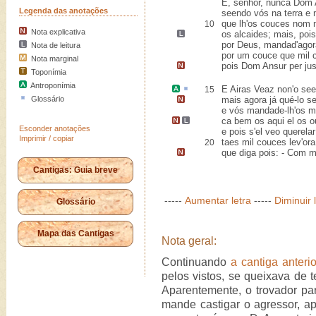
E, senhor, nunca Dom 
Legenda das anotações
seendo vós na terra e n
que lh'os couces nom
10
Nota explicativa
os alcaides; mais, poi
por Deus, mandad'agor
Nota de leitura
por um couce que mil 
Nota marginal
pois Dom Ansur
per ju
Toponímia
Antroponímia
E
Airas Veaz
non'o
see
15
Glossário
mais agora já
qué-lo
se
e vós mandade-lh'os mi
ca bem os aqui el
os o
Esconder anotações
e pois s'el veo querelar
Imprimir / copiar
taes mil couces lev'ora
20
que diga pois: -
Com me
Cantigas: Guia breve
-----
Aumentar letra
-----
Diminuir 
Glossário
Mapa das Cantigas
Nota geral:
Continuando
a cantiga anterio
pelos vistos, se queixava de t
Aparentemente, o trovador pa
mande castigar o agressor, ap