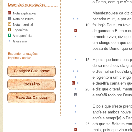
o Demo, com que x'ela
Legenda das anotações
Maenfestou-se ca diz 
Nota explicativa
pecador muit', e
por en
Nota de leitura
Nota marginal
foi log'a Deus, ca teve
10
Toponímia
de guardar a El ca o q
Antroponímia
e
mentre
viva, diz que 
Glossário
um clérigo com que se
possa do Demo, que s
Esconder anotações
Imprimir / copiar
E pois que bem seus 
15
de sa mort'houv'ela gr
Cantigas: Guia breve
e d'
esmolnar
houv'ela 
e log'entom um clérigo
e deu-lh'
a cama em q
Glossário
e diz que o
terrá
, mentr
20
e
est'afã
todo por Deus 
Mapa das Cantigas
E pois que s'este
preit
antr
'eles ambos houve
antr'ela sempr'[e] o De
atá
que se Balteira co
25
mais, pois que vio o cl