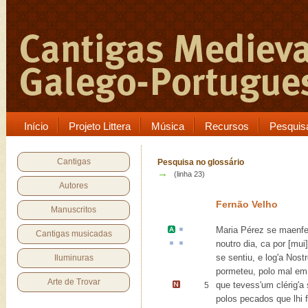
Início
Projeto Littera
Música
Recursos
Pesquis
Cantigas
Pesquisa no glossário
→
(linha 23)
Autores
Fernão Velho
Manuscritos
Maria Pérez
se
maenfe
Cantigas musicadas
noutro dia,
ca
por [mui
se sentiu, e log'a Nost
Iluminuras
pormeteu, polo mal em
Arte de Trovar
que tevess'um clérig'
a 
5
polos pecados que lhi 