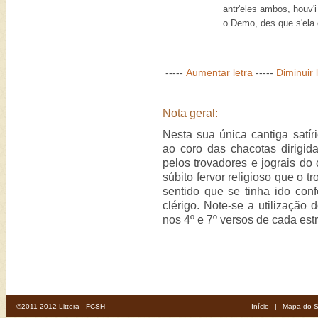
antr'eles ambos, houv'i
o Demo, des que s'ela
-----
Aumentar letra
-----
Diminuir 
Nota geral:
Nesta sua única cantiga satír
ao coro das chacotas dirigida
pelos trovadores e jograis do
súbito fervor religioso que o t
sentido que se tinha ido conf
clérigo. Note-se a utilização 
nos 4º e 7º versos de cada estr
©2011-2012 Littera - FCSH
Início
|
Mapa do S