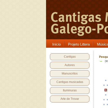
Início
Projeto Littera
Músic
Cantigas
Pesqui
→
(li
Autores
Manuscritos
Cantigas musicadas
Iluminuras
Arte de Trovar