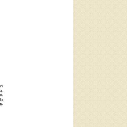
as
a.
ue
de
te