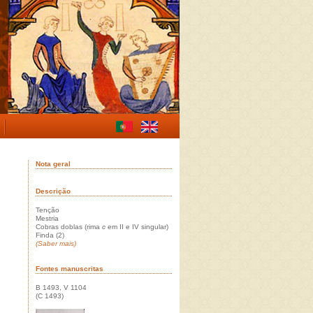
Nota geral
Descrição
Tenção
Mestria
Cobras doblas (rima
c
em II e IV singular)
Finda (2)
(Saber mais)
Fontes manuscritas
B 1493, V 1104
(C 1493)