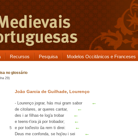
a
Recursos
Pesquisa
Modelos Occitânicos e Franceses
sa no glossário
nha 29)
João Garcia de Guilhade
,
Lourenço
←
- Lourenço jograr,
hás mui gram sabor
←
de
citolares
,
ar
queres cantar,
←
des i ar filhas-te log'a trobar
←
e
teens-t
'ora já por trobador;
←
e por
tod'esto
ũa
rem
ti direi:
5
←
Deus me
confonda
, se hoj'eu
i
sei