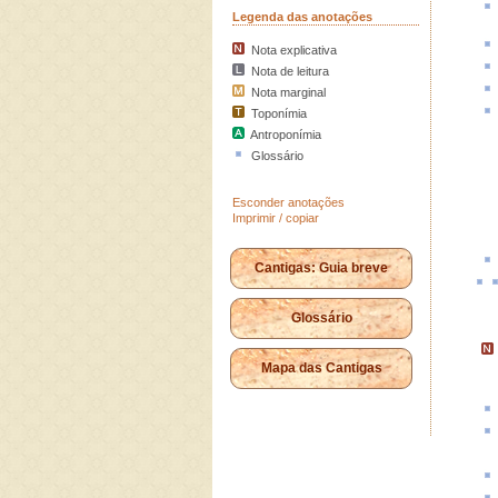
Legenda das anotações
Nota explicativa
Nota de leitura
Nota marginal
Toponímia
Antroponímia
Glossário
Esconder anotações
Imprimir / copiar
Cantigas: Guia breve
Glossário
Mapa das Cantigas