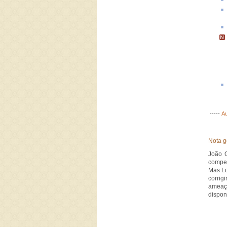
-----
Au
Nota g
João G
compet
Mas Lo
corrig
ameaç
dispon