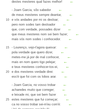
←
destes
mesteres
qual fazes melhor!
←
- Joam Garcia,
sõo sabedor
←
de meus mesteres sempre
deantar
,
←
e vós andades por mi os
desloar
;
10
←
pero nom sodes tam
desloador
←
que, com verdade, possades dizer
←
que meus mesteres nom sei bem fazer;
←
mais vós nom sodes i conhocedor.
←
- Lourenço, vejo-t'agora queixar:
15
←
pola verdade que quero dizer,
←
metes-me já por
de mal conhocer
,
←
mais
en
nom quero
tigo
pelejar;
←
e teus mesteres conhocer-tos-ei,
←
e dos mesteres verdade direi:
20
←
ess'é que foi com os lobos arar
.
←
- Joam Garcia, no vosso trobar
←
acharedes muito que
correger
;
←
e
leixade
mi, que sei bem fazer
←
estes mesteres que fui começar;
25
←
ca
no vosso trobar sei-m'eu com'é:
←