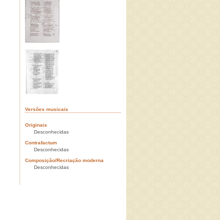
Versões musicais
Originais
Desconhecidas
Contrafactum
Desconhecidas
Composição/Recriação moderna
Desconhecidas