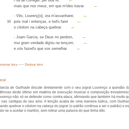
i há de correger,
per bõa fé
,
←
mais que nos meus, em que m'ides
travar
.
←
- Vês, Lourenç[o], ora
m'assanharei
,
←
pois mal i entenças
, e tod'o farei
30
←
o citolom na cabeça quebrar.
←
- Joam Garcia, se Deus mi perdom,
←
mui gram verdade dig'eu na tençom;
←
e vós fazed'o que vos
semelhar
.
mentar letra
-----
Diminuir letra
eral:
arcia de Guilhade discute diretamente com o seu jogral Lourenço a questão d
ências deste último em matéria de execução musical e composição trovadoresc
urenço não só se defende como contra-ataca, afirmando que também há muito q
ir nas cantigas do seu amo. A tenção acaba de uma maneira lúdica, com Guilha
ando quebrar o
citolom
na cabeça do jogral (o patrão continua a ser o patrão) e es
do-se a aceitar o martírio, sem retirar uma palavra do que tinha dito.