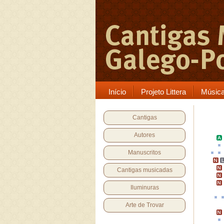
Início
Projeto Littera
Músic
Cantigas
Autores
Manuscritos
Cantigas musicadas
Iluminuras
Arte de Trovar