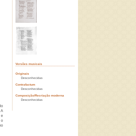
Versões musicais
Originais
Desconhecidas
Contrafactum
Desconhecidas
Composição/Recriação moderna
Desconhecidas
do
 A
 e
 o
mo