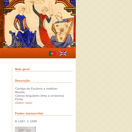
Nota geral
Descrição
Cantiga de Escárnio e maldizer
Mestria
Cobras singulares (rima
a
uníssona)
Finda
(Saber mais)
Fontes manuscritas
B 1487, V 1099