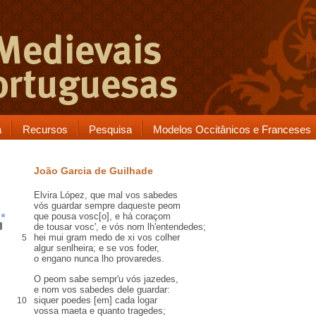
a
Recursos
Pesquisa
Modelos Occitânicos e Franceses
João Garcia de Guilhade
Elvira López
, que mal vos sabedes
vós guardar sempre daqueste
peom
que
pousa
vosc[o]
, e
há coraçom
de
tousar
vosc', e vós nom lh'entendedes;
hei mui gram medo
de xi vos colher
5
algur senlheira
;
e se vos foder
,
o engano nunca lho provaredes
.
O peom sabe sempr'
u
vós
jazedes
,
e nom vos sabedes dele guardar:
siquer poedes
[em] cada logar
10
vossa
maeta
e quanto tragedes;