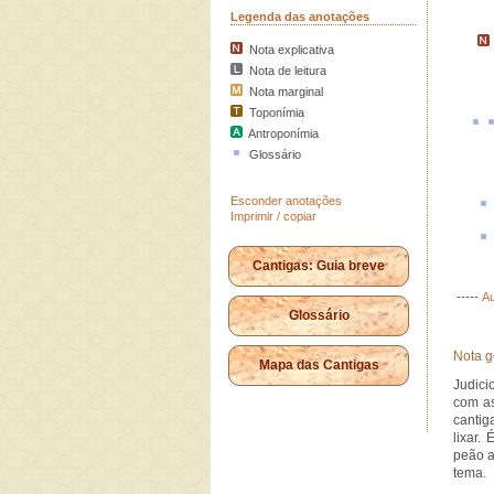
Legenda das anotações
Nota explicativa
Nota de leitura
Nota marginal
Toponímia
Antroponímia
Glossário
Esconder anotações
Imprimir / copiar
Cantigas: Guia breve
-----
Au
Glossário
Nota g
Mapa das Cantigas
Judici
com as
cantig
lixar.
peão a
tema.