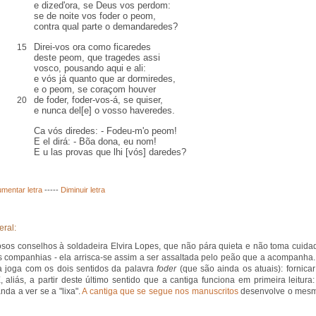
e dized'ora, se Deus vos perdom:
se de noite vos foder o peom,
contra qual parte o demandaredes
?
Direi-vos ora como ficaredes
15
deste peom, que tragedes assi
vosco, pousando aqui e ali:
e vós
já quanto
que
ar
dormiredes,
e o peom, se coraçom houver
de foder, foder-vos-á, se quiser,
20
e nunca del[e] o vosso haveredes.
Ca
vós diredes: - Fodeu-m'o peom!
E el dirá: - Bõa dona, eu nom!
E
u
las provas que lhi [vós] daredes?
mentar letra
-----
Diminuir letra
eral:
osos conselhos à soldadeira Elvira Lopes, que não pára quieta e não toma cuida
 companhias - ela arrisca-se assim a ser assaltada pelo peão que a acompanha.
a joga com os dois sentidos da palavra
foder
(que são ainda os atuais): fornicar
 É, aliás, a partir deste último sentido que a cantiga funciona em primeira leitura:
nda a ver se a "lixa".
A cantiga que se segue nos manuscritos
desenvolve o mes