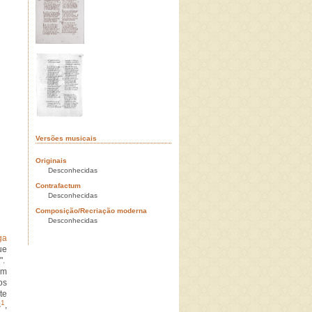
Versões musicais
Originais
Desconhecidas
Contrafactum
Desconhecidas
Composição/Recriação moderna
Desconhecidas
ga
ue
".
um
os
te
1
s
,