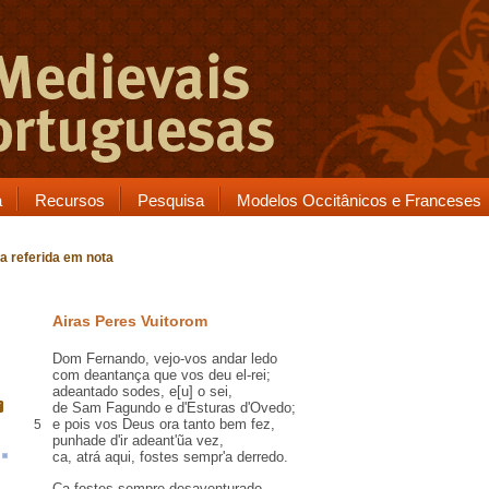
a
Recursos
Pesquisa
Modelos Occitânicos e Franceses
a referida em nota
Airas Peres Vuitorom
Dom Fernando
, vejo-vos andar
ledo
com
deantança
que vos deu el-rei;
adeantado sodes, e[u] o sei,
de
Sam Fagundo
e d'
Esturas d'Ovedo
;
e pois vos Deus ora tanto bem fez,
5
punhade
d'ir adeant'ũa vez,
ca,
atrá
aqui, fostes sempr'
a derredo
.
Ca fostes sempre desaventurado,