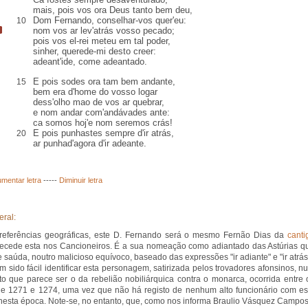
mais, pois vos ora Deus tanto bem deu,
Dom Fernando, conselhar-vos quer'eu:
10
nom vos
ar
lev'atrás
vosso pecado
;
pois vos el-rei meteu em tal poder,
sinher
, querede-mi
desto
creer:
adeant'ide, come adeantado.
E pois sodes ora tam
bem andante
,
15
bem era d'home do vosso
logar
dess'olho mao de vos ar quebrar
,
e nom andar com'andávades ante:
ca somos hoj'e nom seremos
crás
!
E pois punhastes sempre d'ir atrás,
20
ar punhad'agora d'ir adeante.
mentar letra
-----
Diminuir letra
eral:
referências geográficas, este D. Fernando será o mesmo Fernão Dias da
canti
ecede esta nos Cancioneiros. É a sua nomeação como adiantado das Astúrias q
e saúda, noutro malicioso equívoco, baseado das expressões "ir adiante" e "ir atrás
m sido fácil identificar esta personagem, satirizada pelos trovadores afonsinos, n
to que parece ser o da rebelião nobiliárquica contra o monarca, ocorrida entre 
e 1271 e 1274, uma vez que não há registo de nenhum alto funcionário com es
esta época. Note-se, no entanto, que, como nos informa Braulio Vásquez Campo