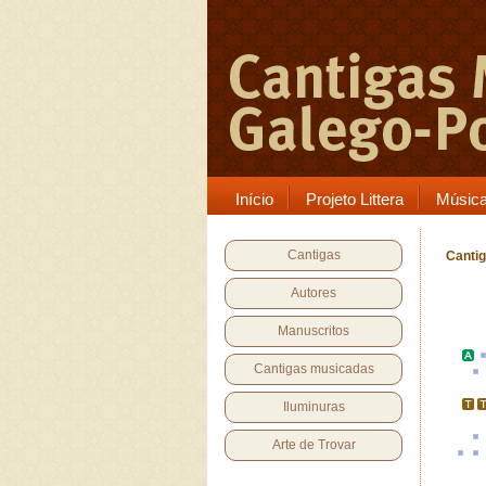
Início
Projeto Littera
Músic
Cantigas
Cantig
Autores
Manuscritos
Cantigas musicadas
Iluminuras
Arte de Trovar