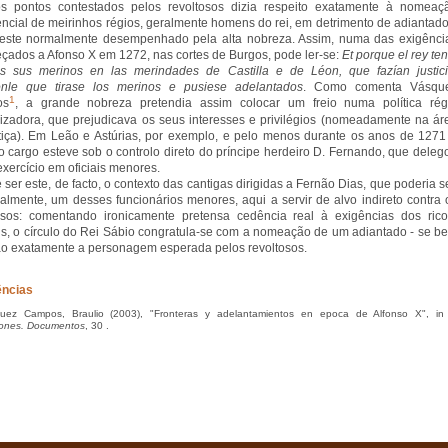
s pontos contestados pelos revoltosos dizia respeito exatamente à nomeaç
encial de meirinhos régios, geralmente homens do rei, em detrimento de adiantado
este normalmente desempenhado pela alta nobreza. Assim, numa das exigênci
çados a Afonso X em 1272, nas cortes de Burgos, pode ler-se:
Et porque el rey ten
s sus merinos en las merindades de Castilla e de Léon, que fazían justici
ronle que tirase los merinos e pusiese adelantados
. Como comenta Vásqu
1
os
, a grande nobreza pretendia assim colocar um freio numa política rég
lizadora, que prejudicava os seus interesses e privilégios (nomeadamente na ár
tiça). Em Leão e Astúrias, por exemplo, e pelo menos durante os anos de 1271
o cargo esteve sob o controlo direto do príncipe herdeiro D. Fernando, que deleg
exercício em oficiais menores.
 ser este, de facto, o contexto das cantigas dirigidas a Fernão Dias, que poderia se
almente, um desses funcionários menores, aqui a servir de alvo indireto contra 
osos: comentando ironicamente pretensa cedência real à exigências dos rico
, o círculo do Rei Sábio congratula-se com a nomeação de um adiantado - se b
o exatamente a personagem esperada pelos revoltosos.
ências
ez Campos, Braulio (2003), "Fronteras y adelantamientos en epoca de Alfonso X", i
ciones. Documentos
, 30 .