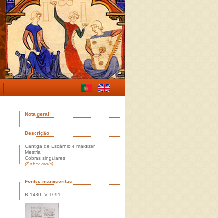
Nota geral
Descrição
Cantiga de Escárnio e maldizer
Mestria
Cobras singulares
(Saber mais)
Fontes manuscritas
B 1480, V 1091