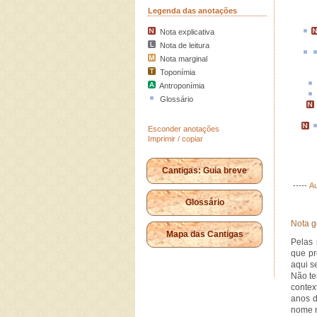
Legenda das anotações
Nota explicativa
Nota de leitura
Nota marginal
Toponímia
Antroponímia
Glossário
Esconder anotações
Imprimir / copiar
Cantigas: Guia breve
-----
Au
Glossário
Nota g
Mapa das Cantigas
Pelas 
que pr
aqui s
Não te
contex
anos d
nome n