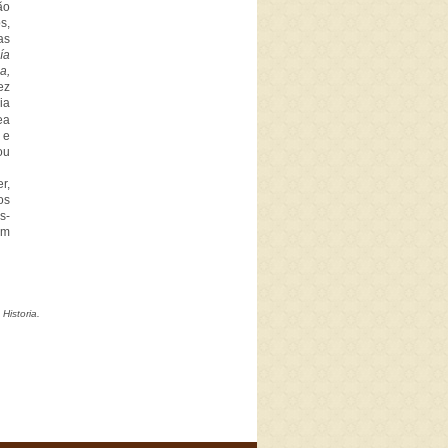
ão
s,
as
ía
a,
ez
ia
ea
 e
ou
r,
os
s-
em
n
Historia.