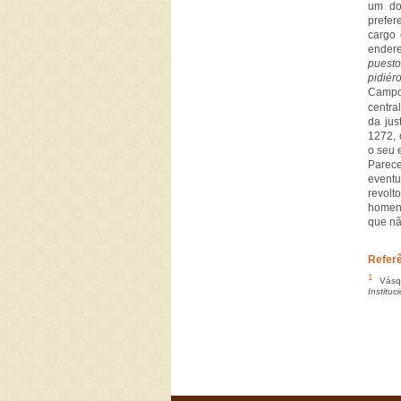
um do
prefer
cargo 
endere
puesto
pidié
Camp
centra
da jus
1272, 
o seu 
Parece
eventu
revolt
homens
que nã
Refer
1
Vásqu
Institu