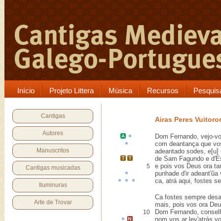
Início
Projeto Littera
Música
Recursos
Pesquis
Cantigas
Airas Peres Vuitor
Autores
Dom Fernando
, vejo-v
com
deantança
que vos
Manuscritos
adeantado sodes, e[u] 
de
Sam Fagundo
e d'
E
e pois vos Deus ora ta
5
Cantigas musicadas
punhade
d'ir adeant'ũa
ca,
atrá
aqui, fostes s
Iluminuras
Ca fostes sempre desa
Arte de Trovar
mais, pois vos ora De
Dom Fernando, conselh
10
nom vos
ar
lev'atrás
v