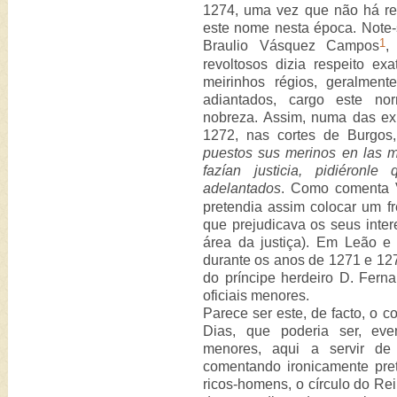
1274, uma vez que não há re
este nome nesta época. Note-
1
Braulio Vásquez Campos
,
revoltosos dizia respeito e
meirinhos régios, geralmen
adiantados, cargo este no
nobreza. Assim, numa das e
1272, nas cortes de Burgos,
puestos sus merinos en las m
fazían justicia, pidiéronl
adelantados
. Como comenta
pretendia assim colocar um fre
que prejudicava os seus inte
área da justiça). Em Leão e
durante os anos de 1271 e 1272
do príncipe herdeiro D. Fern
oficiais menores.
Parece ser este, de facto, o c
Dias, que poderia ser, eve
menores, aqui a servir de 
comentando ironicamente pre
ricos-homens, o círculo do R