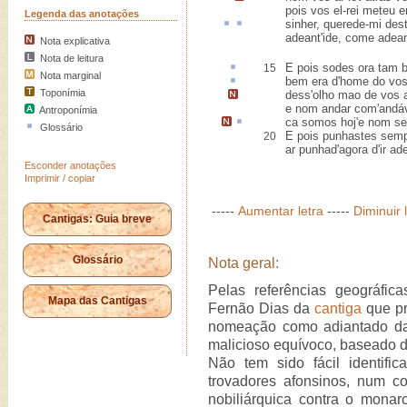
pois vos el-rei meteu e
Legenda das anotações
sinher
, querede-mi
des
adeant'ide, come adea
Nota explicativa
Nota de leitura
E pois sodes ora tam
15
Nota marginal
bem era d'home do vo
Toponímia
dess'olho mao de vos a
e nom andar com'andá
Antroponímia
ca somos hoj'e nom s
Glossário
E pois punhastes sempr
20
ar punhad'agora d'ir ad
Esconder anotações
Imprimir / copiar
-----
Aumentar letra
-----
Diminuir 
Cantigas: Guia breve
Glossário
Nota geral:
Pelas referências geográfi
Mapa das Cantigas
Fernão Dias da
cantiga
que pr
nomeação como adiantado das
malicioso equívoco, baseado das
Não tem sido fácil identific
trovadores afonsinos, num c
nobiliárquica contra o monar