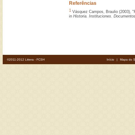
Referências
1
Vásquez Campos, Braulio (2003), "F
in
Historia. Instituciones. Documento
©2011-2012 Littera - FCSH
Início
|
Mapa do S