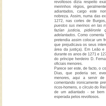
revoltosos dizia respeito e
meirinhos régios, geralmen
adiantados, cargo este no
nobreza. Assim, numa das e
1272, nas cortes de Burgos,
puestos sus merinos en las m
fazían justicia, pidiéronl
adelantados
. Como comenta
pretendia assim colocar um fre
que prejudicava os seus inte
área da justiça). Em Leão e
durante os anos de 1271 e 1272
do príncipe herdeiro D. Fern
oficiais menores.
Parece ser este, de facto, o c
Dias, que poderia ser, eve
menores, aqui a servir de 
comentando ironicamente pre
ricos-homens, o círculo do R
de um adiantado - se bem
esperada pelos revoltosos.