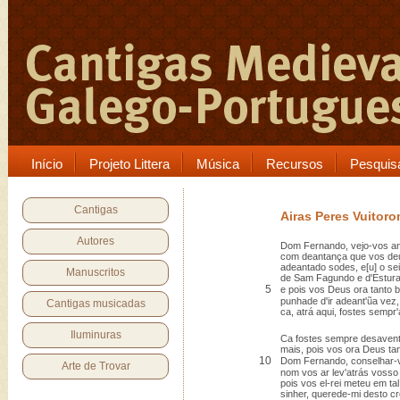
Início
Projeto Littera
Música
Recursos
Pesquis
Cantigas
Airas Peres Vuitor
Autores
Dom Fernando, vejo-vos an
com deantança que vos deu 
adeantado sodes, e[u] o sei
Manuscritos
de Sam Fagundo e d'Estur
5
e pois vos Deus ora tanto 
punhade d'ir adeant'ũa vez,
Cantigas musicadas
ca, atrá aqui, fostes sempr
Iluminuras
Ca fostes sempre desavent
mais, pois vos ora Deus ta
10
Dom Fernando, conselhar-v
Arte de Trovar
nom vos ar lev'atrás vosso
pois vos el-rei meteu em tal
sinher, querede-mi desto cr