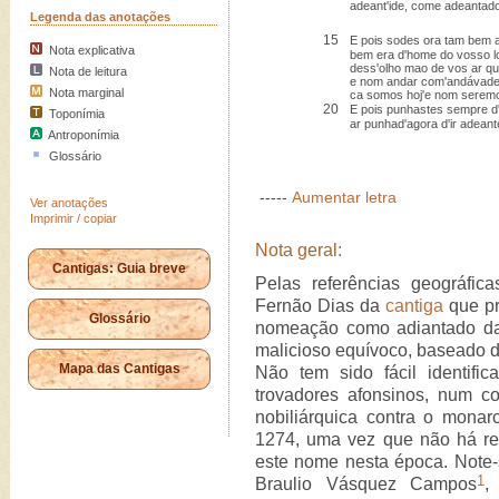
adeant'ide, come adeantado
Legenda das anotações
15
E pois sodes ora tam bem 
Nota explicativa
bem era d'home do vosso l
dess'olho mao de vos ar qu
Nota de leitura
e nom andar com'andávade
Nota marginal
ca somos hoj'e nom seremo
20
E pois punhastes sempre d'i
Toponímia
ar punhad'agora d'ir adeant
Antroponímia
Glossário
-----
Aumentar letra
Ver anotações
Imprimir / copiar
Nota geral:
Cantigas: Guia breve
Pelas referências geográfi
Fernão Dias da
cantiga
que pr
Glossário
nomeação como adiantado das
malicioso equívoco, baseado das
Mapa das Cantigas
Não tem sido fácil identific
trovadores afonsinos, num c
nobiliárquica contra o monar
1274, uma vez que não há re
este nome nesta época. Note-
1
Braulio Vásquez Campos
,