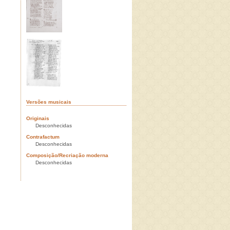
Versões musicais
Originais
Desconhecidas
Contrafactum
Desconhecidas
Composição/Recriação moderna
Desconhecidas