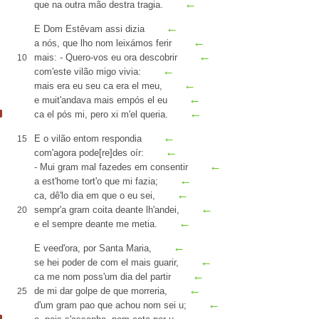
←
que na outra mão
destra
tragia.
←
E Dom Estêvam assi dizia
←
a nós, que lho nom
leixámos
ferir
←
mais: - Quero-vos eu ora
descobrir
10
←
com'este vilão
migo
vivia:
←
mais era eu seu
ca
era el meu,
←
e muit'andava mais
empós
el eu
←
ca el
pós
mi,
pero xi m'el queria
.
←
E o vilão entom respondia
15
←
com'agora pode[re]des
oír
:
←
- Mui gram mal fazedes em consentir
←
a est'home tort'o que mi fazia;
←
ca
, dê'lo dia em que o eu
sei
,
←
sempr'a gram
coita
deante lh'andei,
20
←
e el sempre deante me metia.
←
E veed'ora, por Santa Maria,
←
se hei poder de com el mais
guarir
,
←
ca me nom poss'um dia del
partir
←
de mi dar golpe de que morreria,
25
←
d'um gram pao que achou nom sei
u
;
←