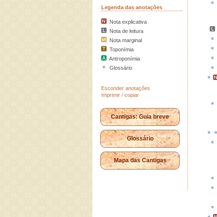
Legenda das anotações
Nota explicativa
Nota de leitura
Nota marginal
Toponímia
Antroponímia
Glossário
Esconder anotações
Imprimir / copiar
Cantigas: Guia breve
Glossário
Mapa das Cantigas