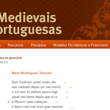
a
Recursos
Pesquisa
Modelos Occitânicos e Franceses
sa no glossário
nha 27)
Mem Rodrigues Tenoiro
←
Dom Estêvam
achei noutro dia
←
mui
sanhudo
depós
um seu hom'ir;
←
e
sol nom
lhi pôd'um passo fogir
←
aquel seu home depós que el ia;
←
e
filhou-o
i pelo cabeçom
5
←
e feriu-o mui mal d'um gram bastom