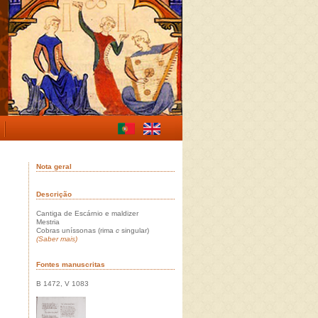
Nota geral
Descrição
Cantiga de Escárnio e maldizer
Mestria
Cobras uníssonas (rima
c
singular)
(Saber mais)
Fontes manuscritas
B 1472, V 1083