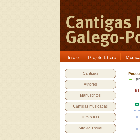
Início
Projeto Littera
Músic
Cantigas
Pesqui
→
(li
Autores
Manuscritos
Cantigas musicadas
Iluminuras
Arte de Trovar