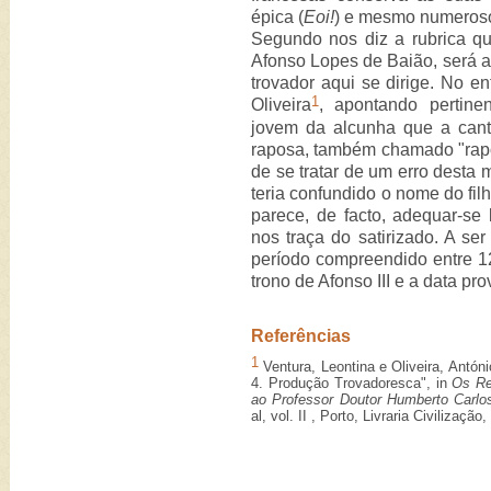
épica (
Eoi!
) e mesmo numeroso
Segundo nos diz a rubrica 
Afonso Lopes de Baião, será ao
trovador aqui se dirige. No e
1
Oliveira
, apontando pertin
jovem da alcunha que a canti
raposa, também chamado "rapo
de se tratar de um erro desta 
teria confundido o nome do fil
parece, de facto, adequar-se
nos traça do satirizado. A se
período compreendido entre 12
trono de Afonso III e a data p
Referências
1
Ventura, Leontina e Oliveira, Antóni
4. Produção Trovadoresca", in
Os Re
ao Professor Doutor Humberto Carl
al, vol. II , Porto, Livraria Civilização