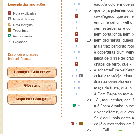
escud'a colo em que
s
Legenda das anotações
que foi já poleir'em out
5
Nota explicativa
caval'agudo, que seme
Nota de leitura
em cima del um velho
Nota marginal
sem estrebeiras e com
Toponímia
nem porta loriga nem p
Antroponímia
nem geolheiras,
quaes 
10
Glossário
mais trax
perponto
rot
e
coberturas
d'um vel
Esconder anotações
lança de pinh'e de
brag
Imprimir / copiar
chapel de ferro, que xi
e
sobarcad
'um velh'es
15
Cantigas: Guia breve
cuitel
cacha[d]o
, cint
duas esporas
destras
,
Glossário
maça de
fuste
, que lh
A Dom Belpelho
moveu
Mapa das Cantigas
- Ai, meu senhor, assi
20
u
é
Joam Aranha
, o v
e voss'alférez, que v
Se é aqui, saia desta 
ca
já outros todos em
←
Eoi!
25