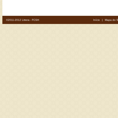
©2011-2012 Littera - FCSH
Início
|
Mapa do S