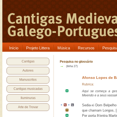
Início
Projeto Littera
Música
Recursos
Pesquis
Cantigas
Pesquisa no glossário
→
(linha 27)
Autores
Afonso Lopes de B
Manuscritos
Rubrica:
Cantigas musicadas
Aqui se começa a ge
Meendo
e a seus vassal
Iluminuras
Sedia
-xi
Dom Belpelho
Arte de Trovar
que chamam
Longos
, 
Per porta lh'entra
Mart