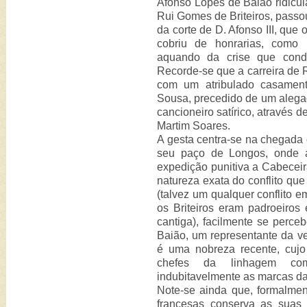
Afonso Lopes de Baião ridicula
Rui Gomes de Briteiros, pass
da corte de D. Afonso III, que
cobriu de honrarias, como 
aquando da crise que cond
Recorde-se que a carreira de
com um atribulado casamen
Sousa, precedido de um alega
cancioneiro satírico, através 
Martim Soares.
A gesta centra-se na chegada
seu paço de Longos, onde 
expedição punitiva a Cabece
natureza exata do conflito que
(talvez um qualquer conflito e
os Briteiros eram padroeiro
cantiga), facilmente se perc
Baião, um representante da ve
é uma nobreza recente, cujo 
chefes da linhagem com
indubitavelmente as marcas da
Note-se ainda que, formalmen
francesas conserva as sua