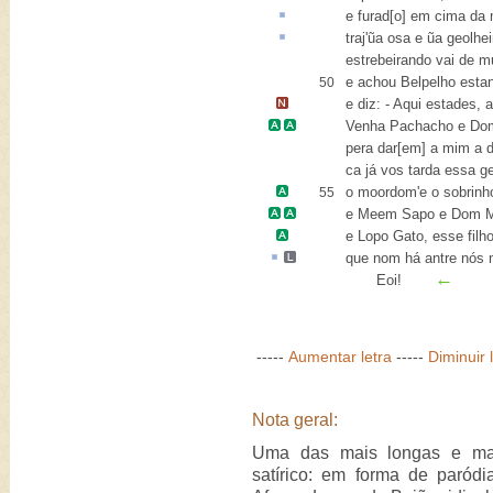
e
furad[o]
em cima da m
traj'ũa
osa
e ũa geolhei
estrebeirando vai de m
e achou Belpelho esta
50
e diz: - Aqui estades, a
Venha
Pachacho
e
Dom
pera dar[em] a mim a d
ca já vos tarda essa g
o moordom'e o sobrin
55
e
Meem Sapo
e
Dom M
e
Lopo Gato
, esse filho
que nom há antre nós
←
Eoi!
-----
Aumentar letra
-----
Diminuir 
Nota geral:
Uma das mais longas e mais
satírico: em forma de paród