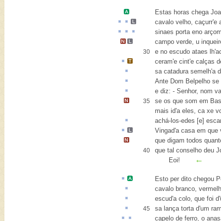
Estas horas chega
Joa
cavalo velho,
caçurr'
e
sinaes
porta
eno arço
campo verde,
u inquei
e no escudo ataes lh'
30
ceram
'e cint'e calças 
sa catadura semelh'a 
Ante Dom Belpelho se
e diz: - Senhor, nom
va
se os que som em Bast
35
mais id'a eles, ca xe 
achá-los-edes [e]
esca
Vingad'a casa em que
que digam todos quan
que tal conselho deu 
40
←
Eoi!
Esto
per
dito chegou
P
cavalo branco, vermel
escud'a colo, que foi d
sa lança torta d'um r
45
capelo de ferro, o
anas