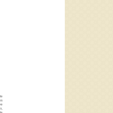
de
os
ve
s,
de