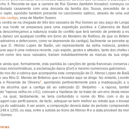
cho II. Recorde-se que a carreira de Rui Gomes (também trovador) começou c
ribulado casamento com uma donzela da família dos Sousa, precedido de 
o rapto, episódio também presente no cancioneiro satírico, através de uma out
ida cantiga
, essa de Martim Soares.
a centra-se na chegada de três dos vassalos de Rui Gomes ao seu paço de Longo
a sua hoste se preparava para uma expedição punitiva a Cabeceira de Bast
 desconheçamos a natureza exata do conflito que terá servido de pretexto a es
a (talvez um qualquer conflito em torno do Mosteiro de Refóios, de que os Briteir
adroeiros e defensores, como se depreende da cantiga), facilmente se percebe q
o que D. Afonso Lopes de Baião, um representante da velha nobreza, preten
turar aqui é uma nobreza recente, cujo aspeto, gestos e atitudes, tanto dos chefes 
em como dos seus vassalos, trariam indubitavelmente as marcas da sua orig
e ainda que, formalmente, esta paródia às canções de gesta francesas conserva 
eixas
monorrimáticas, a exclamação épica (
Eoi!
) e mesmo numerosos galicismos.
o nos diz a rubrica que acompanha esta composição de D. Afonso Lopes de Baiã
o seu filho D. Mendo de Briteiros que o trovador aqui se dirige. No entanto, Leonti
1
a e Resende de Oliveira
, apontando pertinentemente para a inadequação a 
 da alcunha que a cantiga dá ao satirizado (D. Belpelho - a raposa, tamb
o "raposa velha no v.51), colocam a hipótese de se tratar de um erro desta mes
ca, na qual, tardiamente, se teria confundido o nome do filho com o do pa
agem cujo perfil parece, de facto, adequar-se bem melhor ao retrato que o trovad
aça do satirizado. A ser assim, a composição deverá datar do período compreendi
1248 e 1250, ou seja, entre a subida ao trono de Afonso III e a data provável da mor
i Gomes.
ências