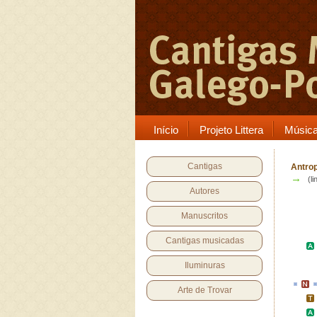
Início
Projeto Littera
Músic
Cantigas
Antrop
→
(li
Autores
Manuscritos
Cantigas musicadas
Iluminuras
Arte de Trovar