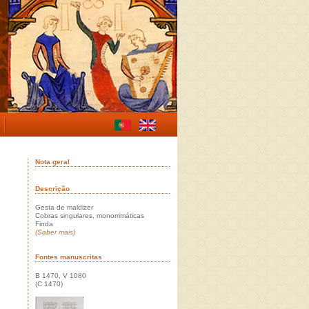
Nota geral
Descrição
Gesta de maldizer
Cobras singulares, monorrimáticas
Finda
(Saber mais)
Fontes manuscritas
B 1470, V 1080
(C 1470)