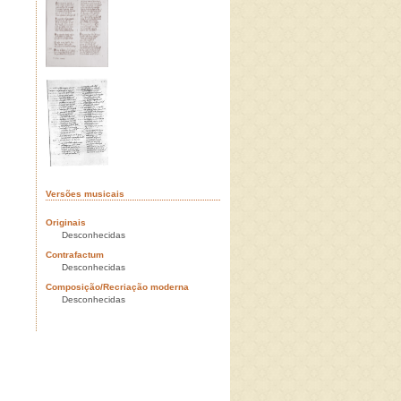
Versões musicais
Originais
Desconhecidas
Contrafactum
Desconhecidas
Composição/Recriação moderna
Desconhecidas