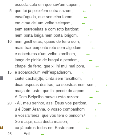
←
escud'a colo em que
sev
'um
capom
,
←
que foi já poleir'em outra
sazom
,
5
←
caval'agudo, que semelha forom
;
←
em cima del um velho
selegom
,
←
sem estrebeiras e com roto
bardom
;
←
nem porta loriga nem porta lorigom
,
←
nem geolheiras,
quaes de ferro som
,
10
←
mais trax
perponto
roto sem algodom
←
e
coberturas
d'um velho
zarelhom
;
←
lança de pinh'e de
bragal
o pendom,
←
chapel de ferro, que xi lhi mui mal pom
,
←
e
sobarcad
'um velh'espadarrom,
15
←
cuitel
cacha[d]o
, cinta sem
farcilhom
,
←
duas esporas
destras
, ca
seestras
nom som,
←
maça de
fuste
, que lhi pende do
arçom
.
←
A Dom Belpelho
moveu esta razom
:
←
- Ai, meu senhor, assi Deus vos perdom,
20
←
u
é
Joam Aranha
, o vosso companhom
←
e voss'alférez, que vos tem o pendom?
←
Se é aqui, saia desta maison,
←
ca
já outros todos em
Basto
som
.
←
Eoi!
25