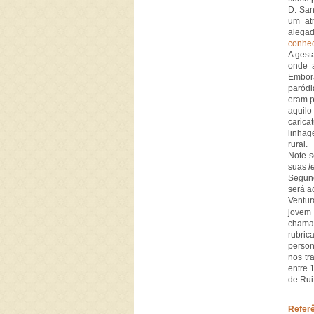
D. San
um at
alegad
conhec
A gest
onde 
Embora
paródi
eram p
aquil
carica
linhag
rural.
Note-s
suas
l
Segund
será a
Ventur
jovem
chamad
rubri
person
nos tr
entre 
de Ru
Refer