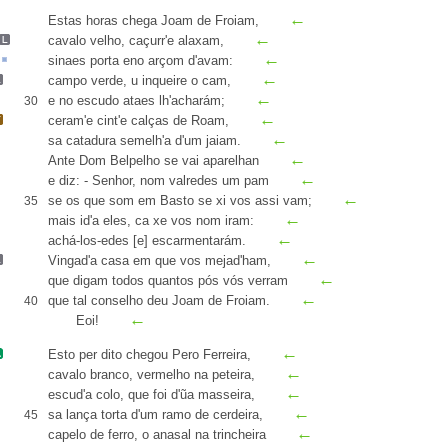
←
Estas horas chega
Joam de Froiam
,
←
cavalo velho,
caçurr'
e
alaxam
,
←
sinaes
porta
eno arçom
d'avam
:
←
campo verde,
u inqueire o cam
,
←
e no escudo ataes lh'acharám;
30
←
ceram
'e cint'e calças de
Roam
,
←
sa catadura semelh'a d'um
jaiam
.
←
Ante Dom Belpelho se vai
aparelhan
←
e diz: - Senhor, nom
valredes
um pam
←
se os que som em Basto se xi vos assi vam
;
35
←
mais id'a eles, ca xe vos nom iram:
←
achá-los-edes [e]
escarmentarám
.
←
Vingad'a casa em que
vos
mejad'
ham
,
←
que digam todos quantos
pós vós verram
←
que tal conselho deu Joam de Froiam.
40
←
Eoi!
←
Esto
per
dito chegou
Pero Ferreira
,
←
cavalo branco, vermelho na
peteira
,
←
escud'a colo, que foi d'ũa
masseira
,
←
sa lança torta d'um ramo de
cerdeira
,
45
←
capelo de ferro, o
anasal
na
trincheira