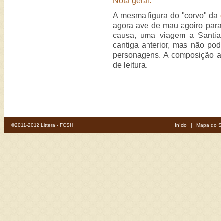
Nota geral:
A mesma figura do "corvo" da
agora ave de mau agoiro para
causa, uma viagem a Santia
cantiga anterior, mas não po
personagens. A composição a
de leitura.
©2011-2012 Littera - FCSH
Início
|
Mapa do S