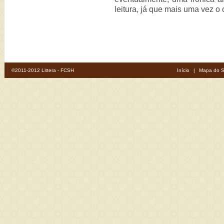
leitura, já que mais uma vez o
©2011-2012 Littera - FCSH
Início
|
Mapa do S