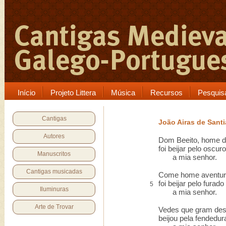
Início
Projeto Littera
Música
Recursos
Pesquis
Cantigas
João Airas de Sant
Autores
Dom Beeito, home d
foi beijar pelo oscuro
Manuscritos
a mia senhor.
Cantigas musicadas
Come home aventur
foi beijar pelo furado
5
Iluminuras
a mia senhor.
Arte de Trovar
Vedes que gram des
beijou pela fendedur