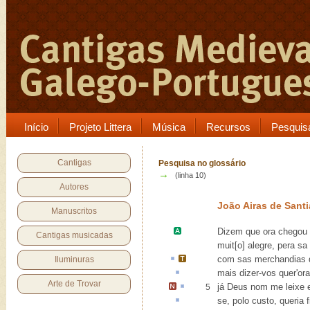
Início
Projeto Littera
Música
Recursos
Pesquis
Cantigas
Pesquisa no glossário
→
(linha 10)
Autores
João Airas de Sant
Manuscritos
Dizem que ora chegou
Cantigas musicadas
muit[o] alegre, pera sa
com sas
merchandias
Iluminuras
mais dizer-vos quer'o
Arte de Trovar
já Deus nom me
leixe
e
5
se, polo custo, queria
f