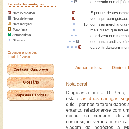
o mercado
que el [há]
Legenda das anotações
E por um destes noss
Nota explicativa
veo aqui,
bem guisado
Nota de leitura
Nota marginal
com sas merchandias
10
Toponímia
mais dizem que houv
Antroponímia
e
ar
dizem que
mercou
Glossário
que nunca
end'
haverá
ca
se lhi
danarom
mui
Esconder anotações
Imprimir / copiar
-----
Aumentar letra
-----
Diminuir 
Cantigas: Guia breve
Glossário
Nota geral:
Dirigidas a um tal D. Beito,
Mapa das Cantigas
esta e
as duas cantigas seg
difícil, por nos faltarem dado
entanto, relacionar-se com u
mulher do mercador, duran
composição vemos o mercad
viagem de negócios a Mont