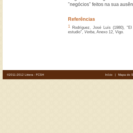
"negócios" feitos na sua ausên
Referências
1
Rodríguez, José Luís (1980), "El 
estudio",
Verba
, Anexo 12, Vigo.
©2011-2012 Littera - FCSH
Início
|
Mapa do S