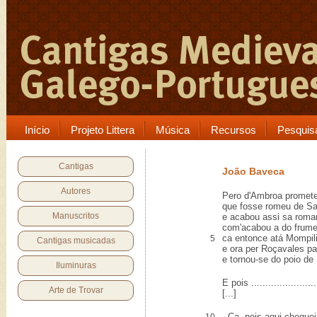
Início
Projeto Littera
Música
Recursos
Pesquis
Cantigas
João Baveca
Autores
Pero d'Ambroa promete
que fosse romeu de Sa
Manuscritos
e acabou assi sa romar
com'acabou a do frum
ca entonce atá Mompil
5
Cantigas musicadas
e ora per Roçavales p
e tornou-se do poio de
Iluminuras
E pois .......................
Arte de Trovar
[...]
- Ca, pois aqui chegue