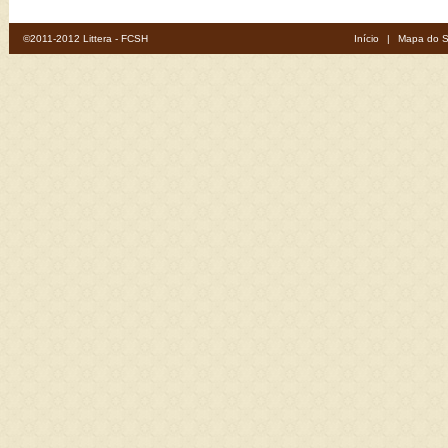
©2011-2012 Littera - FCSH
Início
|
Mapa do S