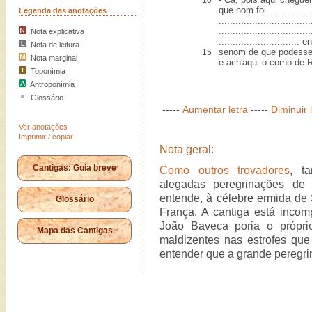
10
que nom foi.................
Legenda das anotações
.................................
...............................
Nota explicativa
.............................
Nota de leitura
senom de que podesse 
15
Nota marginal
e ach'aqui o corno de 
Toponímia
Antroponímia
Glossário
-----
Aumentar letra
-----
Diminuir 
Ver anotações
Imprimir / copiar
Nota geral:
Cantigas: Guia breve
Como outros trovadores
, t
alegadas peregrinações de
entende, à célebre ermida de
Glossário
França. A cantiga está incom
João Baveca poria o própri
Mapa das Cantigas
maldizentes nas estrofes que
entender que a grande peregri