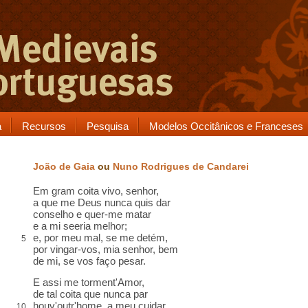
a
Recursos
Pesquisa
Modelos Occitânicos e Franceses
João de Gaia
ou
Nuno Rodrigues de Candarei
Em gram
coita
vivo, senhor,
a que me Deus nunca quis dar
conselho
e quer-me matar
e a mi seeria melhor;
e, por meu mal,
se me detém,
5
por vingar-vos, mia senhor, bem
de mi, se vos faço pesar.
E assi me torment'Amor,
de tal coita que nunca
par
houv'outr'home, a meu cuidar,
10