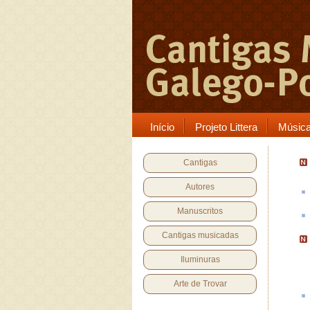
Início
Projeto Littera
Músic
Cantigas
Autores
Manuscritos
Cantigas musicadas
Iluminuras
Arte de Trovar