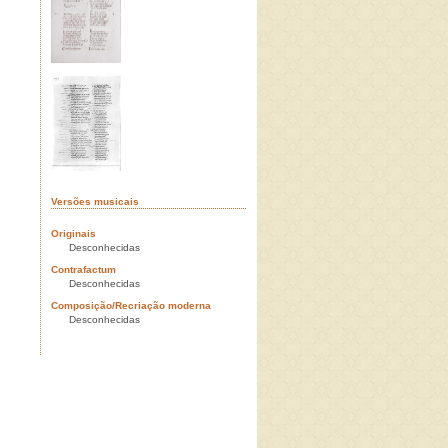
Versões musicais
Originais
Desconhecidas
Contrafactum
Desconhecidas
Composição/Recriação moderna
Desconhecidas