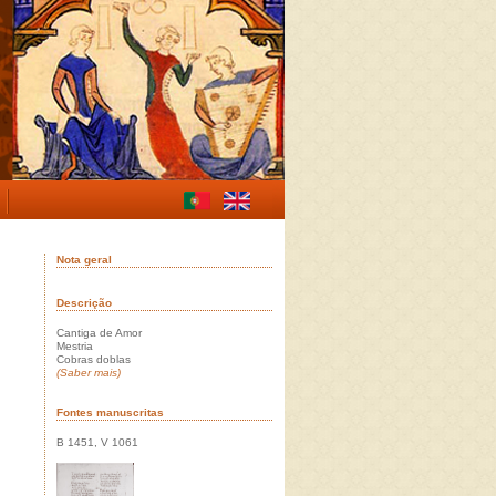
Nota geral
Descrição
Cantiga de Amor
Mestria
Cobras doblas
(Saber mais)
Fontes manuscritas
B 1451, V 1061