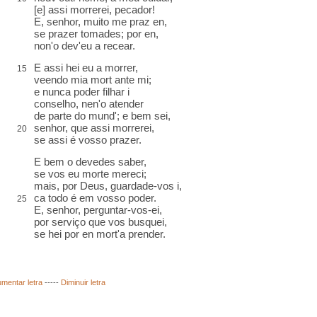
[e] assi morrerei, pecador!
E, senhor, muito me
praz
en,
se prazer tomades;
por en
,
non'o dev'eu a recear.
E assi hei eu a morrer,
15
veendo mia mort
ante
mi;
e nunca poder filhar i
conselho, nen'o atender
de parte do mund'
; e bem sei,
senhor, que assi morrerei,
20
se assi é vosso prazer.
E bem o devedes saber,
se vos eu morte mereci;
mais, por Deus,
guardade-vos i,
ca
todo
é em vosso poder.
25
E, senhor, perguntar-vos-ei,
por serviço que vos busquei,
se hei por en mort'a prender
.
mentar letra
-----
Diminuir letra