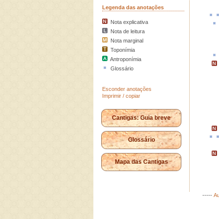
Legenda das anotações
Nota explicativa
Nota de leitura
Nota marginal
Toponímia
Antroponímia
Glossário
Esconder anotações
Imprimir / copiar
Cantigas: Guia breve
Glossário
Mapa das Cantigas
-----
Au