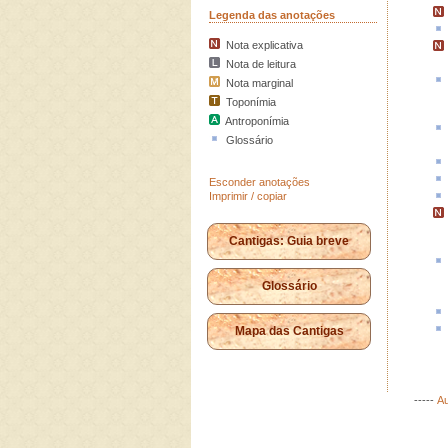
Legenda das anotações
Nota explicativa
Nota de leitura
Nota marginal
Toponímia
Antroponímia
Glossário
Esconder anotações
Imprimir / copiar
Cantigas: Guia breve
Glossário
Mapa das Cantigas
-----
Au