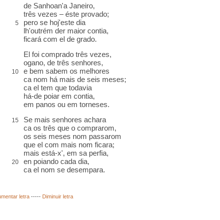
de Sanhoan'a Janeiro,
três vezes –
éste
provado;
pero se
hoj'este dia
5
lh'outrém der maior contia,
ficará com el
de grado
.
El foi comprado três vezes,
ogano
, de três senhores,
e bem sabem os melhores
10
ca
nom há mais de seis meses;
ca
el tem que todavia
há-de
poiar
em contia,
em panos ou em
torneses
.
Se mais senhores achara
15
ca
os três que o comprarom,
os seis meses nom passarom
que el com mais nom ficara;
mais está-x', em sa
perfia
,
en
poiando cada dia,
20
ca el nom se desempara.
mentar letra
-----
Diminuir letra