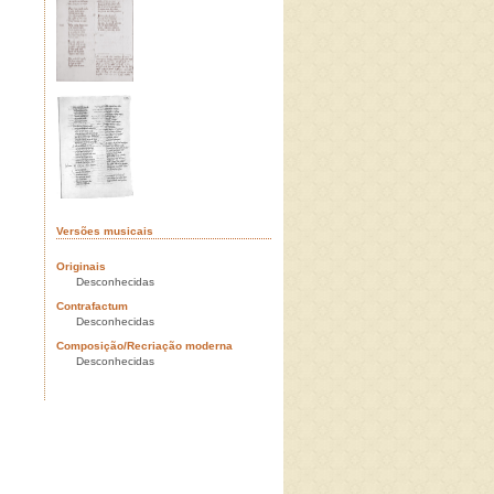
Versões musicais
Originais
Desconhecidas
Contrafactum
Desconhecidas
Composição/Recriação moderna
Desconhecidas