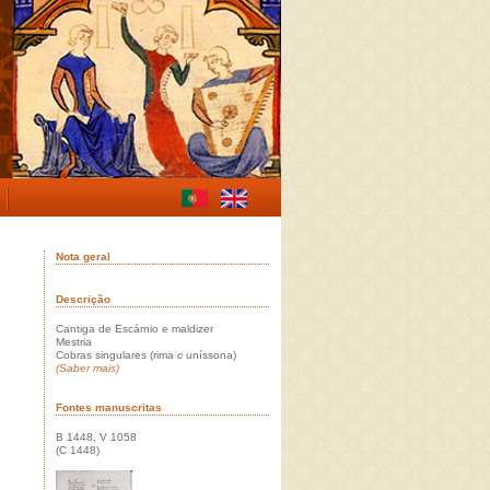
Nota geral
Descrição
Cantiga de Escárnio e maldizer
Mestria
Cobras singulares (rima
c
uníssona)
(Saber mais)
Fontes manuscritas
B 1448, V 1058
(C 1448)