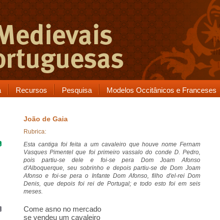
a
Recursos
Pesquisa
Modelos Occitânicos e Franceses
João de Gaia
Rubrica:
Esta cantiga foi feita a um cavaleiro que houve nome
Fernam
Vasques Pimentel
que foi primeiro vassalo do conde D. Pedro,
pois partiu-se dele e foi-se pera
Dom Joam Afonso
d'Alboquerque
, seu sobrinho e depois partiu-se de Dom Joam
Afonso e foi-se pera o Infante Dom Afonso, filho d'el-rei Dom
Denis, que depois foi rei de Portugal; e todo esto foi em seis
meses.
Come
asno no mercado
se vendeu um cavaleiro