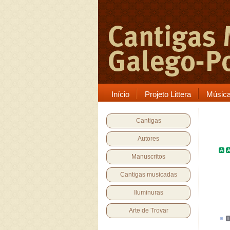
Início
Projeto Littera
Músic
Cantigas
Autores
Manuscritos
Cantigas musicadas
Iluminuras
Arte de Trovar