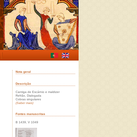
Nota geral
Descrição
Cantiga de Escárnio e maldizer
Refrão, Dialogada
Cobras singulares
(Saber mais)
Fontes manuscritas
B 1439, V 1049