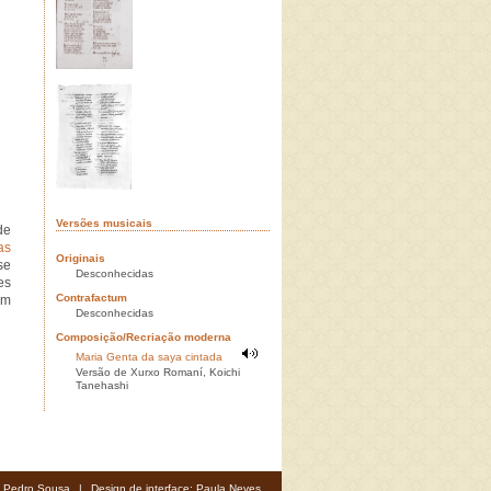
Versões musicais
de
as
Originais
se
Desconhecidas
es
Contrafactum
em
Desconhecidas
Composição/Recriação moderna
Maria Genta da saya cintada
Versão de Xurxo Romaní, Koichi
Tanehashi
: Pedro Sousa
|
Design de interface: Paula Neves