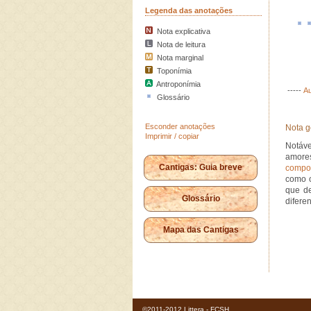
Legenda das anotações
Nota explicativa
Nota de leitura
Nota marginal
Toponímia
Antroponímia
-----
Au
Glossário
Esconder anotações
Nota g
Imprimir / copiar
Notáve
amore
Cantigas: Guia breve
compo
como o
que de
Glossário
difere
Mapa das Cantigas
©2011-2012 Littera - FCSH