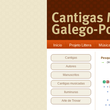
Início
Projeto Littera
Músic
Cantigas
Pesqui
→
(li
Autores
Manuscritos
Cantigas musicadas
Iluminuras
Arte de Trovar