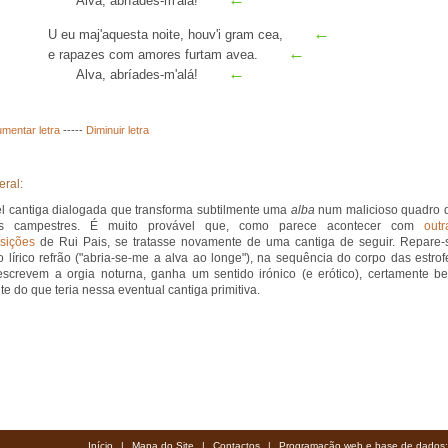
Alva, abríades-m'alá!
←
U eu
maj'
aquesta noite, houv'
i
gram cea,
←
e rapazes com amores furtam avea.
←
Alva, abríades-m'alá!
mentar letra
-----
Diminuir letra
eral:
l cantiga dialogada que transforma subtilmente uma
alba
num malicioso quadro 
s campestres. É muito provável que, como parece acontecer com
outr
sições
de Rui Pais, se tratasse novamente de uma cantiga de seguir. Repare-
 lírico refrão ("abria-se-me a alva ao longe"), na sequência do corpo das estrof
screvem a orgia noturna, ganha um sentido irónico (e erótico), certamente b
nte do que teria nessa eventual cantiga primitiva.
Início
|
Mapa do Site
|
Contactos
|
Programação web e base de dados