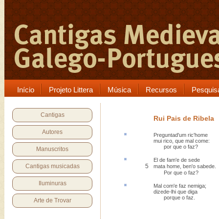
Início
Projeto Littera
Música
Recursos
Pesquis
Cantigas
Rui Pais de Ribela
Autores
Preguntad'um
ric'home
mui rico, que mal come:
por que o faz?
Manuscritos
El de
fam'
e de sede
Cantigas musicadas
5
mata home, ben'o sabede.
Por que o faz?
Iluminuras
Mal com'e
faz nemiga
;
dizede-lhi que diga
porque o faz.
Arte de Trovar