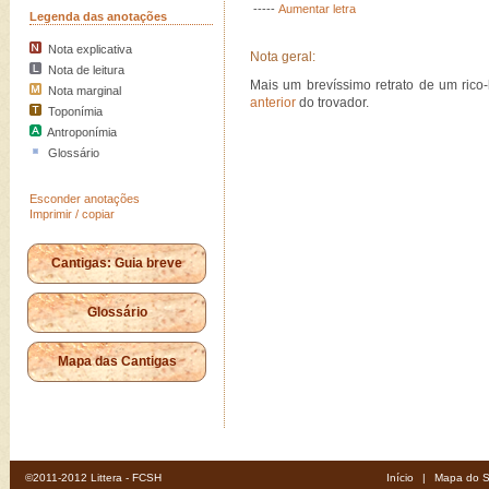
-----
Aumentar letra
Legenda das anotações
Nota explicativa
Nota geral:
Nota de leitura
Mais um brevíssimo retrato de um ri
Nota marginal
anterior
do trovador.
Toponímia
Antroponímia
Glossário
Esconder anotações
Imprimir / copiar
Cantigas: Guia breve
Glossário
Mapa das Cantigas
©2011-2012 Littera - FCSH
Início
|
Mapa do S