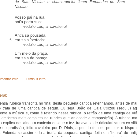
de Sam Nicolao e chamarom-lhi
Joam Fernandes de Sam
Nicolao
.
Vosso pai na rua
ant'
a porta sua
:
vede'lo
cós
, ai cavaleiro!
Ant'a sa
pousada
,
em saia 'pertada:
5
vede'lo cós, ai cavaleiro!
Em meio da praça,
em saia de baraça:
vede'lo cós, ai cavaleiro!
mentar letra
-----
Diminuir letra
eral:
ensa rubrica transcrita no final desta pequena cantiga retenhamos, antes de mai
 trata de uma cantiga de seguir. Ou seja, João de Gaia utilizou (seguiu) aq
ente a música e, como é referido nessa rubrica, o refrão de uma cantiga de vil
a de forma mais completa na rubrica que antecede a composição). A rubrica ma
a explica-nos ainda o contexto em que o fez: tratava-se de ridicularizar um ex-vilã
te de profissão, feito cavaleiro por D. Dinis, a pedido do seu protetor, o bispo 
. Entenda-se assim toda a ironia da pequena cantiga, feita em "honra" do anti