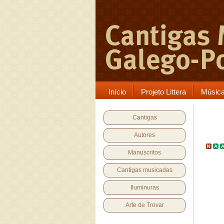
Início
Projeto Littera
Músic
Cantigas
Autores
Manuscritos
Cantigas musicadas
Iluminuras
Arte de Trovar