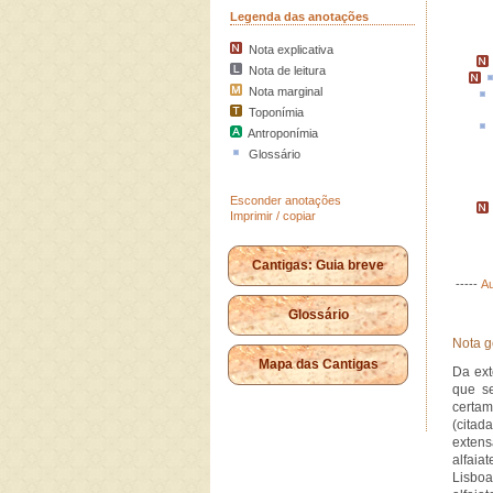
Legenda das anotações
Nota explicativa
Nota de leitura
Nota marginal
Toponímia
Antroponímia
Glossário
Esconder anotações
Imprimir / copiar
Cantigas: Guia breve
-----
Au
Glossário
Nota g
Mapa das Cantigas
Da ext
que se
certam
(citad
extens
alfaia
Lisboa