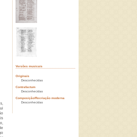
Versões musicais
Originais
Desconhecidas
Contrafactum
Desconhecidas
Composição/Recriação moderna
Desconhecidas
s,
ui
ão
is
o,
de
go