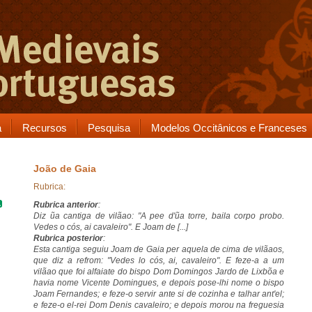
a
Recursos
Pesquisa
Modelos Occitânicos e Franceses
João de Gaia
Rubrica:
Rubrica anterior
:
Diz
ũa cantiga
de vilãao: "A pee d'ũa torre, baila
corpo probo
.
Vedes o cós, ai cavaleiro". E Joam de [...]
Rubrica posterior
:
Esta cantiga seguiu Joam de Gaia per aquela de cima de vilãaos,
que diz a refrom: "Vedes lo cós, ai, cavaleiro". E feze-a a um
vilãao que foi alfaiate do bispo
Dom Domingos Jardo
de Lixbõa e
havia nome Vicente Domingues, e depois pose-lhi nome o bispo
Joam Fernandes; e feze-o servir ante si de cozinha e talhar ant'el;
e feze-o el-rei Dom Denis cavaleiro; e depois morou na freguesia