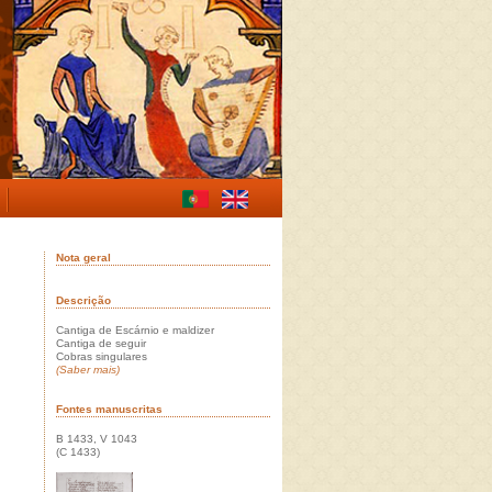
Nota geral
Descrição
Cantiga de Escárnio e maldizer
Cantiga de seguir
Cobras singulares
(Saber mais)
Fontes manuscritas
B 1433, V 1043
(C 1433)