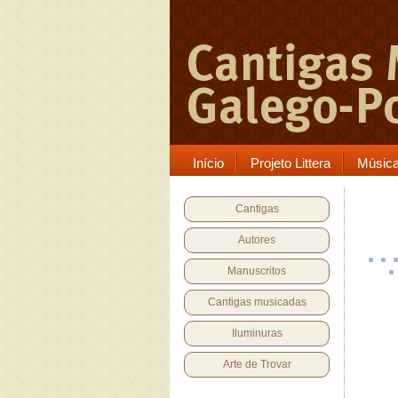
Início
Projeto Littera
Músic
Cantigas
Autores
Manuscritos
Cantigas musicadas
Iluminuras
Arte de Trovar