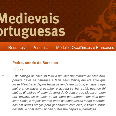
a
Recursos
Pesquisa
Modelos Occitânicos e Franceses
Pedro, conde de Barcelos
Rubrica:
Esta cantiga de cima foi feita a um Meestre d'ordim de cavalaria,
porque havia sa
barragãã
e fazia seus [filhos] em ela ante que
fosse Meestre; e depois havia
ũa tenda
em Lisboa, em que tragia
mui grande
haver
a gaanho; e aquela sa barragãã, quando lhi
algũus dinheiros vinham da terra da Ordem e que Meestre i nom
era, enviava-os aaquela tenda, pera gaanharem com eles pera
seus filhos; e depois tirarom
ende
os dinheiros da tenda e derom-
nos em outras praças pera gaanharem com eles, e ficou a tenda
desfeita; e nom leixou
por en
o Meestre depois a [barra]gãã.