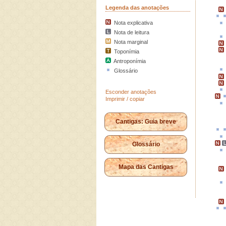
Legenda das anotações
Nota explicativa
Nota de leitura
Nota marginal
Toponímia
Antroponímia
Glossário
Esconder anotações
Imprimir / copiar
Cantigas: Guia breve
Glossário
Mapa das Cantigas