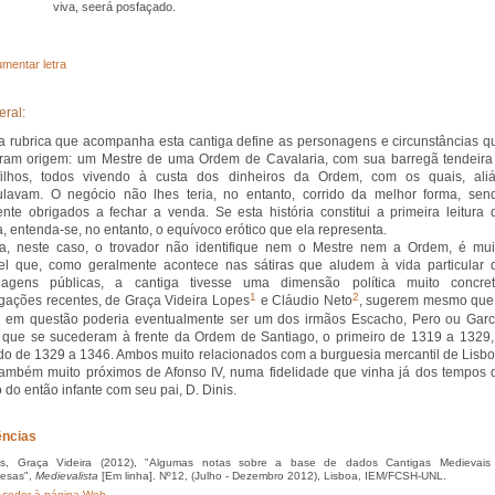
viva, seerá
posfaçado
.
mentar letra
eral:
a rubrica que acompanha esta cantiga define as personagens e circunstâncias q
ram origem: um Mestre de uma Ordem de Cavalaria, com sua barregã tendeira
filhos, todos vivendo à custa dos dinheiros da Ordem, com os quais, aliá
lavam. O negócio não lhes teria, no entanto, corrido da melhor forma, sen
ente obrigados a fechar a venda. Se esta história constitui a primeira leitura 
a, entenda-se, no entanto, o equívoco erótico que ela representa.
a, neste caso, o trovador não identifique nem o Mestre nem a Ordem, é mui
el que, como geralmente acontece nas sátiras que aludem à vida particular 
nagens públicas, a cantiga tivesse uma dimensão política muito concret
1
2
igações recentes, de Graça Videira Lopes
e Cláudio Neto
, sugerem mesmo que
 em questão poderia eventualmente ser um dos irmãos Escacho, Pero ou Garc
 que se sucederam à frente da Ordem de Santiago, o primeiro de 1319 a 1329,
o de 1329 a 1346. Ambos muito relacionados com a burguesia mercantil de Lisbo
ambém muito próximos de Afonso IV, numa fidelidade que vinha já dos tempos 
o do então infante com seu pai, D. Dinis.
ências
, Graça Videira (2012), "Algumas notas sobre a base de dados Cantigas Medievais
uesas",
Medievalista
[Em linha]. Nº12, (Julho - Dezembro 2012), Lisboa, IEM/FCSH-UNL.
ceder à página Web