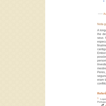
-----
Au
Nota g
A long
lhe de
seus 
especu
finalm
cantig
Embor
possív
perso
Invest
mestre
Peres,
segund
eram t
conflit
Refer
1
Lopes
Portug
A