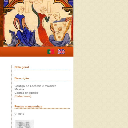
Nota geral
Descrição
Cantiga de Escárnio e maldizer
Mestria
Cobras singulares
(Saber mais)
Fontes manuscritas
V 1039