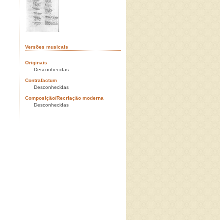
Versões musicais
Originais
Desconhecidas
Contrafactum
Desconhecidas
Composição/Recriação moderna
Desconhecidas