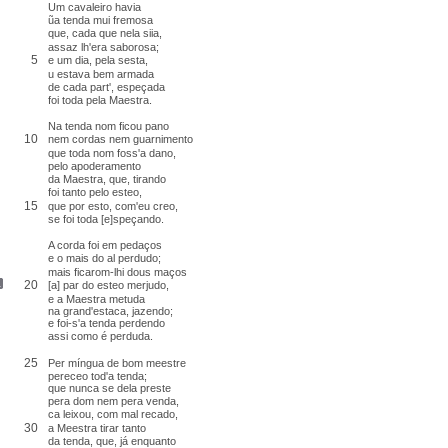
Um cavaleiro havia
ũa tenda mui fremosa
que,
cada que
nela
siia
,
assaz lh'era
saborosa
;
5
e um dia, pela sesta,
u
estava bem armada
de cada part',
espeçada
foi toda pela Maestra.
Na tenda nom ficou pano
10
nem cordas nem
guarnimento
que toda
nom foss'a dano,
pelo
apoderamento
da Maestra, que,
tirando
foi tanto pelo
esteo
,
15
que por
esto
, com'eu creo,
se foi toda [e]speçando.
A corda foi em pedaços
e o mais
do al
perdudo
;
mais
ficarom-lhi dous maços
20
[a] par do esteo merjudo
,
e a Maestra
metuda
na grand'estaca, jazendo;
e foi-s'a tenda perdendo
assi como é perduda.
25
Per
míngua
de bom meestre
pereceo tod'a tenda;
que nunca se dela preste
pera dom nem pera venda
,
ca
leixou, com mal
recado
,
30
a Meestra tirar tanto
da tenda, que, já enquanto