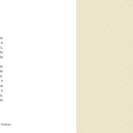
ue
 e
s,
do
da
to
de
a.
 o
ia
 o
a,
do
 Galego-