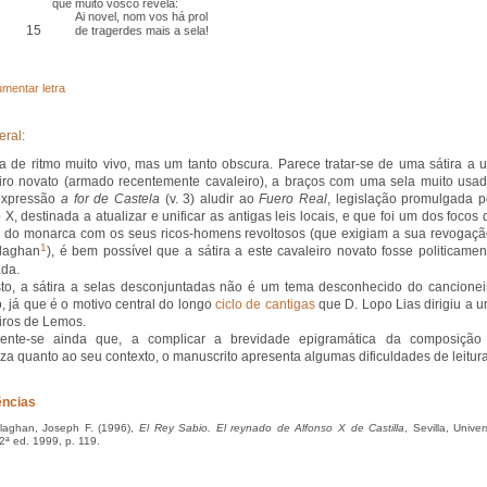
que muito vosco revela:
Ai novel, nom vos há prol
15
de tragerdes mais a sela!
mentar letra
eral:
a de ritmo muito vivo, mas um tanto obscura. Parece tratar-se de uma sátira a 
iro novato (armado recentemente cavaleiro), a braços com uma sela muito usad
expressão
a for de Castela
(v. 3) aludir ao
Fuero Real
, legislação promulgada p
 X, destinada a atualizar e unificar as antigas leis locais, e que foi um dos focos 
 do monarca com os seus ricos-homens revoltosos (que exigiam a sua revogaçã
1
laghan
), é bem possível que a sátira a este cavaleiro novato fosse politicamen
ada.
to, a sátira a selas desconjuntadas não é um tema desconhecido do cancionei
co, já que é o motivo central do longo
ciclo de cantigas
que D. Lopo Lias dirigiu a u
iros de Lemos.
cente-se ainda que, a complicar a brevidade epigramática da composição
eza quanto ao seu contexto, o manuscrito apresenta algumas dificuldades de leitur
ências
laghan, Joseph F. (1996),
El Rey Sabio. El reynado de Alfonso X de Castilla
, Sevilla, Unive
 2ª ed. 1999, p. 119.