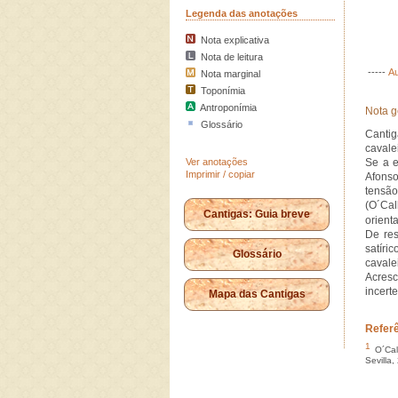
Legenda das anotações
Nota explicativa
Nota de leitura
-----
Au
Nota marginal
Toponímia
Antroponímia
Nota g
Glossário
Cantig
cavale
Ver anotações
Se a 
Imprimir / copiar
Afonso
tensão
(O´Cal
Cantigas: Guia breve
orient
De res
satíri
Glossário
cavale
Acres
incert
Mapa das Cantigas
Refer
1
O´Cal
Sevilla,