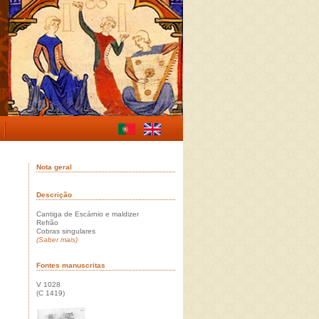
Nota geral
Descrição
Cantiga de Escárnio e maldizer
Refrão
Cobras singulares
(Saber mais)
Fontes manuscritas
V 1028
(C 1419)