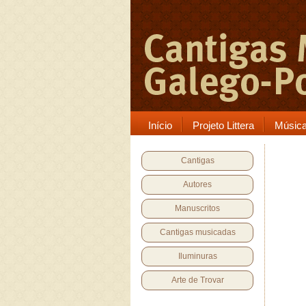
Início
Projeto Littera
Músic
Cantigas
Autores
Manuscritos
Cantigas musicadas
Iluminuras
Arte de Trovar