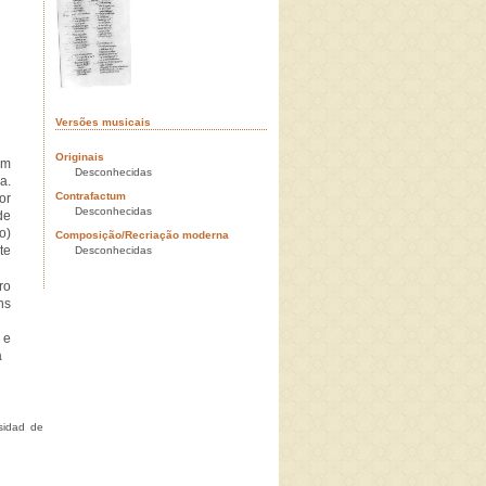
Versões musicais
Originais
um
Desconhecidas
a.
Contrafactum
or
Desconhecidas
de
o)
Composição/Recriação moderna
te
Desconhecidas
ro
ns
 e
a
rsidad de