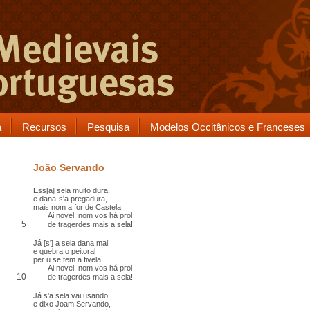
a
Recursos
Pesquisa
Modelos Occitânicos e Franceses
João Servando
Ess[a] sela muito dura,
e dana-s'a pregadura,
mais nom a for de Castela.
Ai novel, nom vos há prol
5
de tragerdes mais a sela!
Já [s'] a sela dana mal
e quebra o peitoral
per u se tem a fivela.
Ai novel, nom vos há prol
10
de tragerdes mais a sela!
Já s'a sela vai usando,
e dixo Joam Servando,