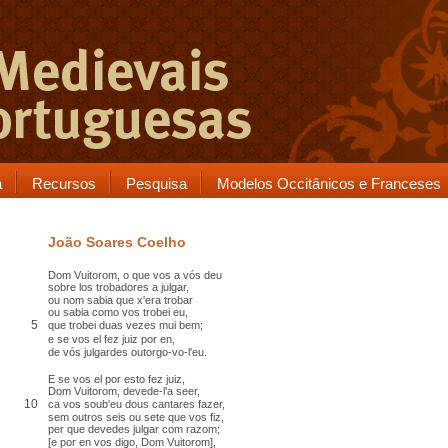
a
Recursos
Pesquisa
Modelos Occitânicos e Franceses
João Soares Coelho
Dom Vuitorom, o que vos a vós deu
sobre los trobadores a julgar,
ou nom sabia que
x'
era trobar
ou sabia como vos trobei eu,
5
que trobei duas vezes
mui bem;
e se vos el fez juiz
por en
,
de vós julgardes
outorgo
-vo-l'eu.
E se vos el por
esto
fez juiz,
Dom Vuitorom, devede-l'a seer,
10
ca
vos soub'eu
dous
cantares fazer,
sem outros seis ou sete que vos fiz,
per que devedes julgar com razom;
[
e por en vos digo, Dom Vuitorom
],