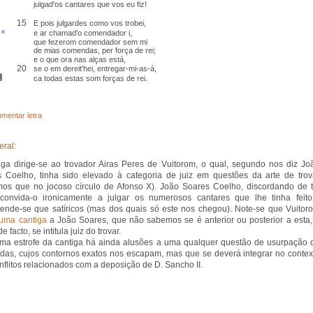
julgad'os cantares que vos eu fiz!
15
E pois julgardes como vos trobei,
e
ar
chamad'o comendador
i
,
que fezerom comendador sem mi
de mias comendas, per força de rei;
e o que ora nas alças está
,
20
se o em dereit'hei
, entregar-mi-as-á,
ca todas estas som
forças de
rei.
mentar letra
eral:
iga dirige-se ao trovador Airas Peres de Vuitorom, o qual, segundo nos diz Jo
 Coelho, tinha sido elevado à categoria de juiz em questões da arte de trov
os que no jocoso círculo de Afonso X). João Soares Coelho, discordando de t
 convida-o ironicamente a julgar os numerosos cantares que lhe tinha feito
ende-se que satíricos (mas dos quais só este nos chegou). Note-se que Vuitor
uma cantiga
a João Soares, que não sabemos se é anterior ou posterior a esta,
e facto, se intitula juiz do trovar.
ima estrofe da cantiga há ainda alusões a uma qualquer questão de usurpação 
as, cujos contornos exatos nos escapam, mas que se deverá integrar no contex
nflitos relacionados com a deposição de D. Sancho II.