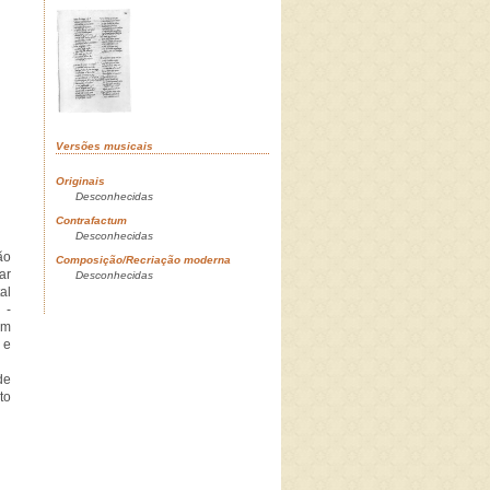
Versões musicais
Originais
Desconhecidas
Contrafactum
Desconhecidas
ão
Composição/Recriação moderna
ar
Desconhecidas
al
 -
om
 e
de
to