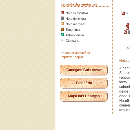
Legenda das anotações
Nota explicativa
Nota de leitura
Nota marginal
Toponímia
Antroponímia
Glossário
-----
Au
Esconder anotações
Imprimir / copiar
Nota g
A cant
Cantigas: Guia breve
Soares
(supom
facto,
Glossário
subent
dirige
Mapa das Cantigas
onde, d
Na últ
comend
dos co