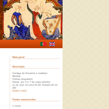
Nota geral
Descrição
Cantiga de Escárnio e maldizer
Mestria
Cobras singulares
Dobre: (vv. 4 e 7 de cada estrofe)
eu
(I),
que vos (eu) fiz
(II),
força(s) de rei
(III)
(Saber mais)
Fontes manuscritas
V 1023