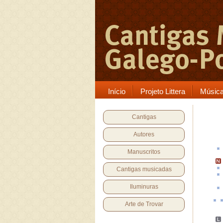
Início
Projeto Littera
Músic
Cantigas
Autores
Manuscritos
Cantigas musicadas
Iluminuras
Arte de Trovar