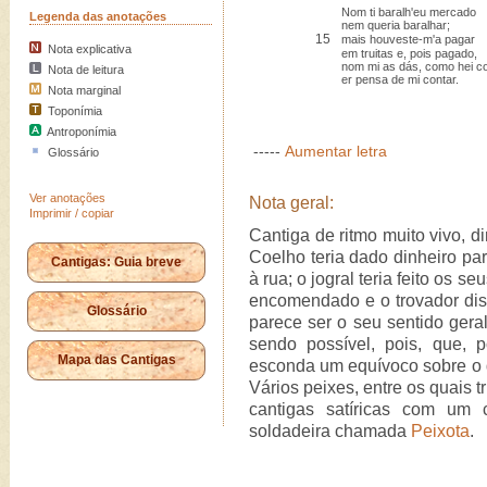
Nom ti baralh'eu mercado
Legenda das anotações
nem queria baralhar;
15
mais houveste-m'a pagar
Nota explicativa
em truitas e, pois pagado,
nom mi as dás, como hei c
Nota de leitura
er pensa de mi contar.
Nota marginal
Toponímia
Antroponímia
-----
Aumentar letra
Glossário
Ver anotações
Nota geral:
Imprimir / copiar
Cantiga de ritmo muito vivo, d
Coelho teria dado dinheiro par
Cantigas: Guia breve
à rua; o jogral teria feito os s
encomendado e o trovador dis
Glossário
parece ser o seu sentido geral,
sendo possível, pois, que, p
Mapa das Cantigas
esconda um equívoco sobre o qu
Vários peixes, entre os quais
cantigas satíricas com um
soldadeira chamada
Peixota
.