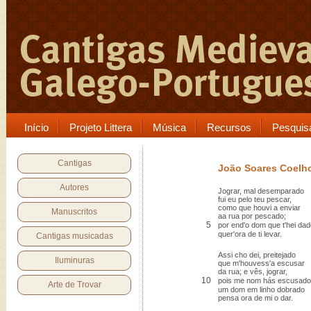
Início
Projeto Littera
Música
Recursos
Pesquis
Cantigas
João Soares Coelh
Autores
Jograr, mal desemparado
fui eu pelo teu pescar,
como que houvi a enviar
Manuscritos
aa rua por pescado;
5
por end'o dom que t'hei da
quer'ora de ti levar.
Cantigas musicadas
Assi cho dei, preitejado
Iluminuras
que m'houvess'a escusar
da rua; e vês, jograr,
10
pois me nom hás escusado
Arte de Trovar
um dom em linho dobrado
pensa ora de mi o dar.