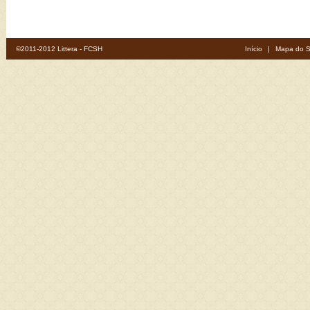
©2011-2012 Littera - FCSH
Início
|
Mapa do S