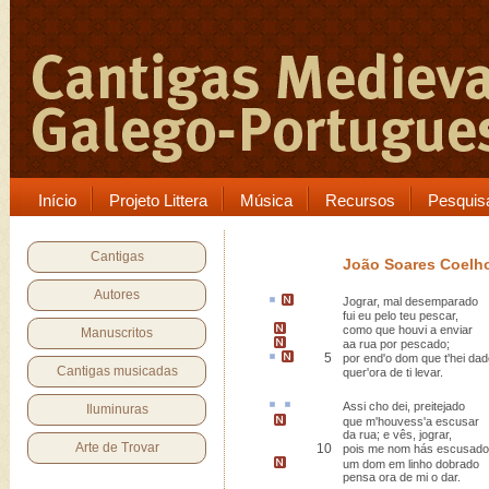
Início
Projeto Littera
Música
Recursos
Pesquis
Cantigas
João Soares Coelh
Autores
Jograr
,
mal desemparado
fui eu pelo teu pescar,
como que houvi a enviar
Manuscritos
aa rua
por pescado;
5
por end
'
o dom que t'hei dad
Cantigas musicadas
quer'ora de ti levar.
Assi
cho
dei,
preitejado
Iluminuras
que m'houvess'a escusar
da rua
; e vês, jograr,
Arte de Trovar
10
pois me nom hás escusado
um dom em linho dobrado
pensa ora de mi o dar.