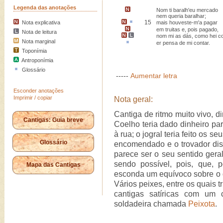
Legenda das anotações
Nom ti baralh'eu mercado
nem queria baralhar;
15
Nota explicativa
mais
houveste-m'a pagar
em truitas
e, pois pagado
,
Nota de leitura
nom mi as dás,
como hei
co
Nota marginal
er pensa de mi contar.
Toponímia
Antroponímia
Glossário
-----
Aumentar letra
Esconder anotações
Imprimir / copiar
Nota geral:
Cantiga de ritmo muito vivo, d
Cantigas: Guia breve
Coelho teria dado dinheiro par
à rua; o jogral teria feito os s
Glossário
encomendado e o trovador dis
parece ser o seu sentido geral,
sendo possível, pois, que, p
Mapa das Cantigas
esconda um equívoco sobre o qu
Vários peixes, entre os quais
cantigas satíricas com um
soldadeira chamada
Peixota
.