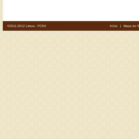
©2011-2012 Littera - FCSH
Início
|
Mapa do S