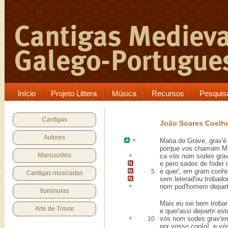
Início
Projeto Littera
Música
Recursos
Pesquis
Cantigas
João Soares Coelh
Autores
Maria do Grave
,
grav'
é
porque vos chamam Ma
Manuscritos
ca
vós nom sodes grave
e pero sodes de foder
e quer',
em gram conh
5
Cantigas musicadas
sem leterad'ou trobador
nom pod'homem
depart
Iluminuras
Mais eu sei bem trobar
Arte de Trovar
e quer'assi departir est
vós nom sodes grav'e
10
por vosso con[o], e vó