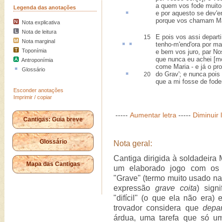
a quem vos fode muito,
Legenda das anotações
e por
aquesto
se dev'e
porque vos chamam Ma
Nota explicativa
Nota de leitura
E pois vos assi departi
15
Nota marginal
tenho-m
'
end'
ora por ma
Toponímia
e bem vos juro, par No
que nunca eu achei [m
Antroponímia
come Maria - e já o pro
Glossário
do Grav'; e nunca
pois
20
que a mi fosse de fode
Esconder anotações
Imprimir / copiar
-----
Aumentar letra
-----
Diminuir 
Cantigas: Guia breve
Glossário
Nota geral:
Cantiga dirigida à soldadeira 
Mapa das Cantigas
um elaborado jogo com os 
"Grave" (termo muito usado n
expressão
grave coita
) signi
"difícil" (o que ela não era) 
trovador considera que
depar
árdua, uma tarefa que só um