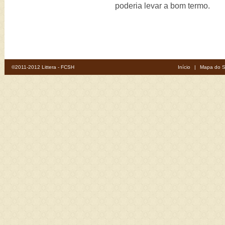
poderia levar a bom termo.
©2011-2012 Littera - FCSH
Início
|
Mapa do S